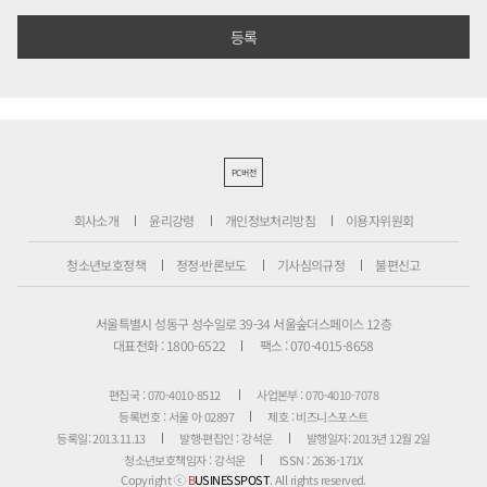
PC버전
회사소개
윤리강령
개인정보처리방침
이용자위원회
청소년보호정책
정정·반론보도
기사심의규정
불편신고
서울특별시 성동구 성수일로 39-34 서울숲더스페이스 12층
대표전화 : 1800-6522
팩스 : 070-4015-8658
편집국 : 070-4010-8512
사업본부 : 070-4010-7078
등록번호 : 서울 아 02897
제호 : 비즈니스포스트
등록일: 2013.11.13
발행·편집인 : 강석운
발행일자: 2013년 12월 2일
청소년보호책임자 : 강석운
ISSN : 2636-171X
Copyright ⓒ
B
USINESSPOST
. All rights reserved.