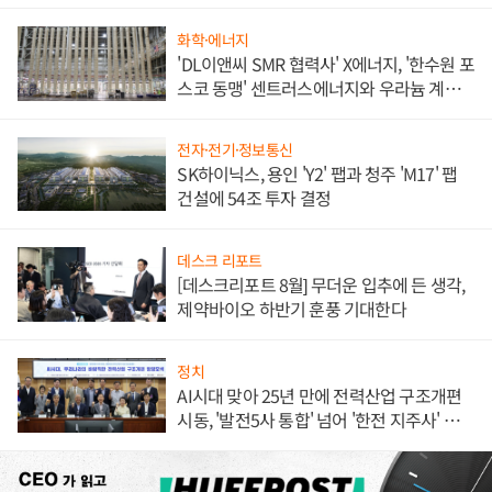
애플' 수익 다각화 속도
화학·에너지
'DL이앤씨 SMR 협력사' X에너지, '한수원 포
스코 동맹' 센트러스에너지와 우라늄 계약
체결
전자·전기·정보통신
SK하이닉스, 용인 'Y2' 팹과 청주 'M17' 팹
건설에 54조 투자 결정
데스크 리포트
[데스크리포트 8월] 무더운 입추에 든 생각,
제약바이오 하반기 훈풍 기대한다
정치
AI시대 맞아 25년 만에 전력산업 구조개편
시동, '발전5사 통합' 넘어 '한전 지주사' 재편
론도