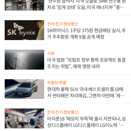
'한수원 협력사' 미국 오클로 SMR 연구용 원
자로 '임계 상태' 도달, 미국 에너지부 "중요
한 이정표"
전자·전기·정보통신
SK하이닉스 1주당 375원 현금배당 실시, 추
가 주주환원 계획 9월 공개 예정
사회
미국 법원 "트럼프 정부 풍력 프로젝트 동결
조치는 위법", 해제 명령 내려
자동차·부품
현대차 올해 SUV 국내 베스트셀러 톱10에
서 싼타페만 자리매김, 그랜저·아반떼 '세단
쌍끌이'로 내수 방어
전자·전기·정보통신
아이폰18 '메모리 부족'에 출시 지연되나, 삼
성디스플레이 LG디스플레이 LG이노텍 '탈