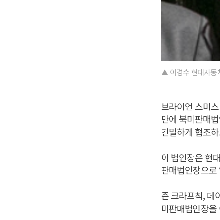
▲ 이경수 현대자동
브라이언 스미스
만에 북미판매법인
긴밀하게 협조하고
이 법인장은 현
판매법인장으로 
존 크라프칙, 데
미판매법인장을 