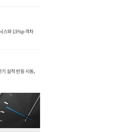
닉스와 13%p 격차
반기 실적 반등 시동,