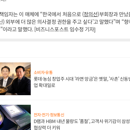
임자는 이 매체에 “한국에서 처음으로 (
정의선
)부회장과 만났
아닌) 외부에 더 많은 의사결정 권한을 주고 싶다’고 말했다”며 “
”이라고 말했다. [비즈니스포스트 임수정 기자]
소비자·유통
롯데·농심 창업주 시대 '라면 앙금'은 옛말, '사촌' 신
업 확대일로
전자·전기·정보통신
D램과 HBM 내년 물량도 '품절', 고객사 위기감이 삼
협상력 더 키워