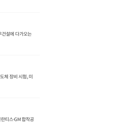
대우건설에 다가오는
도체 장비 시험, 미
스텔란티스·GM 합작공