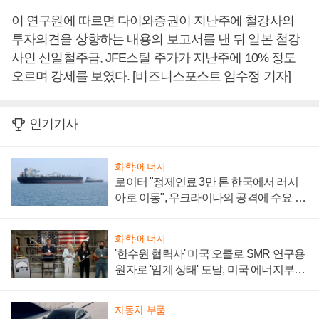
이 연구원에 따르면 다이와증권이 지난주에 철강사의
투자의견을 상향하는 내용의 보고서를 낸 뒤 일본 철강
사인 신일철주금, JFE스틸 주가가 지난주에 10% 정도
오르며 강세를 보였다. [비즈니스포스트 임수정 기자]
인기기사
화학·에너지
로이터 "정제연료 3만 톤 한국에서 러시
아로 이동", 우크라이나의 공격에 수요 늘
어
화학·에너지
'한수원 협력사' 미국 오클로 SMR 연구용
원자로 '임계 상태' 도달, 미국 에너지부
"중요한 이정표"
자동차·부품