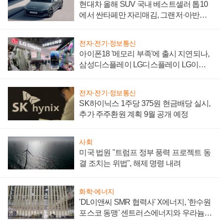
현대차 올해 SUV 국내 베스트셀러 톱10
에서 싼타페만 자리매김, 그랜저·아반떼
'세단 쌍끌이'로 내수 방어
전자·전기·정보통신
아이폰18 '메모리 부족'에 출시 지연되나,
삼성디스플레이 LG디스플레이 LG이노
텍 '탈애플' 수익 다각화 속도
전자·전기·정보통신
SK하이닉스 1주당 375원 현금배당 실시,
추가 주주환원 계획 9월 공개 예정
사회
미국 법원 "트럼프 정부 풍력 프로젝트 동
결 조치는 위법", 해제 명령 내려
화학·에너지
'DL이앤씨 SMR 협력사' X에너지, '한수원
포스코 동맹' 센트러스에너지와 우라늄