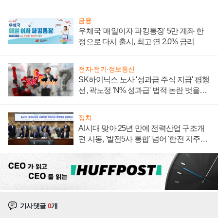
계약 체결
금융
우체국 '매일이자 파킹통장' 5만 계좌 한
정으로 다시 출시, 최고 연 2.0% 금리
전자·전기·정보통신
SK하이닉스 노사 '성과급 주식 지급' 평행
선, 곽노정 'N% 성과급' 법적 논란 벗을지
주목
정치
AI시대 맞아 25년 만에 전력산업 구조개
편 시동, '발전5사 통합' 넘어 '한전 지주사'
재편론도
기사댓글
0
개