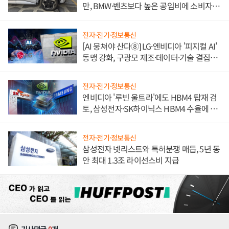
만, BMW·벤츠보다 높은 공임비에 소비자
불만 폭발
전자·전기·정보통신
[AI 뭉쳐야 산다⑧] LG·엔비디아 '피지컬 AI'
동맹 강화, 구광모 제조·데이터·기술 결집
해 종합 로보틱스 기업으로
전자·전기·정보통신
엔비디아 '루빈 울트라'에도 HBM4 탑재 검
토, 삼성전자·SK하이닉스 HBM4 수율에 주
도권 갈린다
전자·전기·정보통신
삼성전자 넷리스트와 특허분쟁 매듭, 5년 동
안 최대 1.3조 라이선스비 지급
기사댓글
0
개