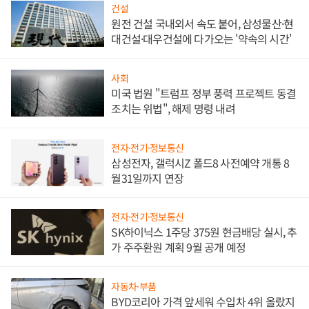
건설
원전 건설 국내외서 속도 붙어, 삼성물산·현
대건설·대우건설에 다가오는 '약속의 시간'
사회
미국 법원 "트럼프 정부 풍력 프로젝트 동결
조치는 위법", 해제 명령 내려
전자·전기·정보통신
삼성전자, 갤럭시Z 폴드8 사전예약 개통 8
월31일까지 연장
전자·전기·정보통신
SK하이닉스 1주당 375원 현금배당 실시, 추
가 주주환원 계획 9월 공개 예정
자동차·부품
BYD코리아 가격 앞세워 수입차 4위 올랐지