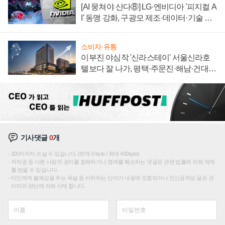
[AI 뭉쳐야 산다⑧] LG·엔비디아 '피지컬 A
I' 동맹 강화, 구광모 제조·데이터·기술 결
집해 종합 로보틱스 기업으로
소비자·유통
이부진 야심작 '신라스테이' 서울신라호
텔보다 잘 나가, 평택·주문진·해남·건대로
성장판 더 넓힌다
기사댓글
0
개
200자까지 쓰실 수 있습니다. (현재 0 byte / 최대 400byte)
저작권 등 다른 사람의 권리를 침해하거나 명예를 훼손하는 댓글은 관련 법률에 의해 제재
를 받을 수 있습니다.
타인에게 불쾌감을 주는 욕설 등 비하하는 단어가 내용에 포함되거나 인신공격성 글은 관
리자의 판단에 의해 삭제 합니다.