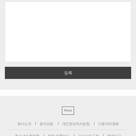
PC버전
회사소개
윤리강령
개인정보처리방침
이용자위원회
청소년보호정책
정정·반론보도
기사심의규정
불편신고