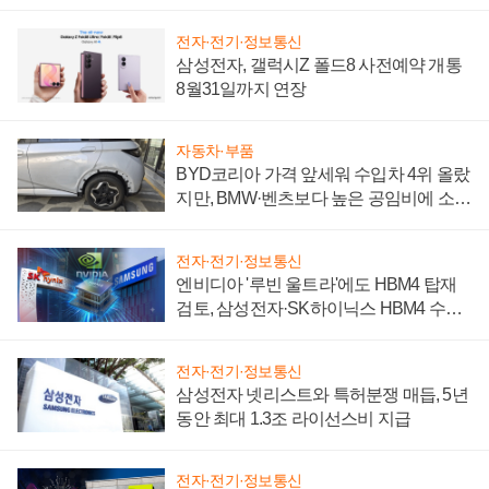
전자·전기·정보통신
삼성전자, 갤럭시Z 폴드8 사전예약 개통
8월31일까지 연장
자동차·부품
BYD코리아 가격 앞세워 수입차 4위 올랐
지만, BMW·벤츠보다 높은 공임비에 소비
자 불만 폭발
전자·전기·정보통신
엔비디아 '루빈 울트라'에도 HBM4 탑재
검토, 삼성전자·SK하이닉스 HBM4 수율
에 주도권 갈린다
전자·전기·정보통신
삼성전자 넷리스트와 특허분쟁 매듭, 5년
동안 최대 1.3조 라이선스비 지급
전자·전기·정보통신