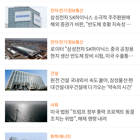
전자·전기·정보통신
삼성전자 SK하이닉스 소극적 주주환원에
해외 증권가 비판, "반도체 호황 지속성 의
문"
전자·전기·정보통신
로이터 "삼성전자 SK하이닉스 중국 공장용
현지 생산 반도체 장비 시험, 미국 수출통제
대비"
건설
원전 건설 국내외서 속도 붙어, 삼성물산·현
대건설·대우건설에 다가오는 '약속의 시간'
사회
미국 법원 "트럼프 정부 풍력 프로젝트 동결
조치는 위법", 해제 명령 내려
화학·에너지