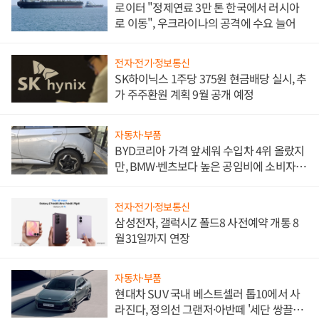
로이터 "정제연료 3만 톤 한국에서 러시아
로 이동", 우크라이나의 공격에 수요 늘어
전자·전기·정보통신
SK하이닉스 1주당 375원 현금배당 실시, 추
가 주주환원 계획 9월 공개 예정
자동차·부품
BYD코리아 가격 앞세워 수입차 4위 올랐지
만, BMW·벤츠보다 높은 공임비에 소비자
불만 폭발
전자·전기·정보통신
삼성전자, 갤럭시Z 폴드8 사전예약 개통 8
월31일까지 연장
자동차·부품
현대차 SUV 국내 베스트셀러 톱10에서 사
라진다, 정의선 그랜저·아반떼 '세단 쌍끌