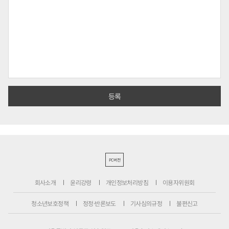
PC버전
회사소개
윤리강령
개인정보처리방침
이용자위원회
청소년보호정책
정정·반론보도
기사심의규정
불편신고