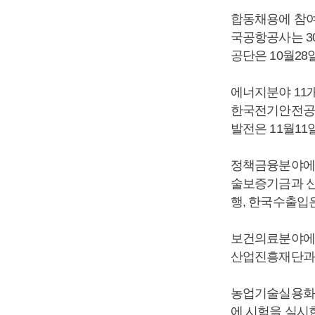
합동채용에 참
국공항공사는 3
공단은 10월2
에너지분야 11
한국전기안전공사
발전은 11월1
정책금융분야에서
술보증기금과 신
행, 한국수출입
보건의료분야에
산업진흥재단과 
농업기술실용화재
에 시험을 실시