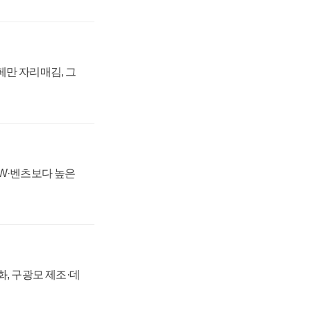
페만 자리매김, 그
MW·벤츠보다 높은
강화, 구광모 제조·데