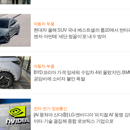
자동차·부품
현대차 올해 SUV 국내 베스트셀러 톱10에서 싼타
랜저·아반떼 '세단 쌍끌이'로 내수 방어
자동차·부품
BYD코리아 가격 앞세워 수입차 4위 올랐지만, B
공임비에 소비자 불만 폭발
전자·전기·정보통신
[AI 뭉쳐야 산다⑧] LG·엔비디아 '피지컬 AI' 동맹 
이터·기술 결집해 종합 로보틱스 기업으로