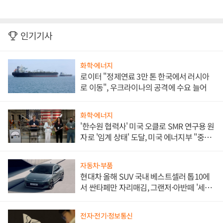
인기기사
화학·에너지
로이터 "정제연료 3만 톤 한국에서 러시아
로 이동", 우크라이나의 공격에 수요 늘어
화학·에너지
'한수원 협력사' 미국 오클로 SMR 연구용 원
자로 '임계 상태' 도달, 미국 에너지부 "중요
한 이정표"
자동차·부품
현대차 올해 SUV 국내 베스트셀러 톱10에
서 싼타페만 자리매김, 그랜저·아반떼 '세단
쌍끌이'로 내수 방어
전자·전기·정보통신