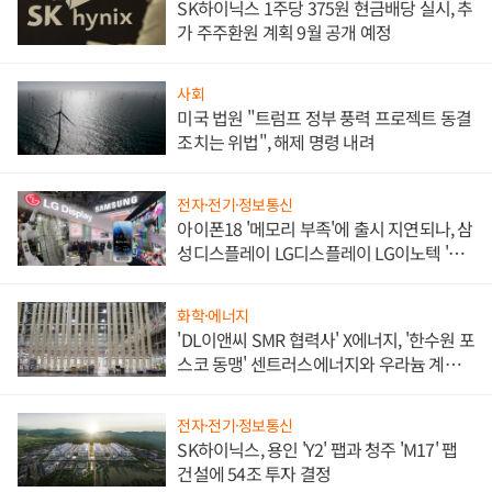
SK하이닉스 1주당 375원 현금배당 실시, 추
가 주주환원 계획 9월 공개 예정
사회
미국 법원 "트럼프 정부 풍력 프로젝트 동결
조치는 위법", 해제 명령 내려
전자·전기·정보통신
아이폰18 '메모리 부족'에 출시 지연되나, 삼
성디스플레이 LG디스플레이 LG이노텍 '탈
애플' 수익 다각화 속도
화학·에너지
'DL이앤씨 SMR 협력사' X에너지, '한수원 포
스코 동맹' 센트러스에너지와 우라늄 계약
체결
전자·전기·정보통신
SK하이닉스, 용인 'Y2' 팹과 청주 'M17' 팹
건설에 54조 투자 결정