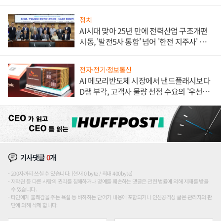
정치
AI시대 맞아 25년 만에 전력산업 구조개편
시동, '발전5사 통합' 넘어 '한전 지주사' 재편
론도
전자·전기·정보통신
AI 메모리반도체 시장에서 낸드플래시보다
D램 부각, 고객사 물량 선점 수요의 '우선순
위'
기사댓글
0
개
200자까지 쓰실 수 있습니다. (현재 0 byte / 최대 400byte)
저작권 등 다른 사람의 권리를 침해하거나 명예를 훼손하는 댓글은 관련 법률에 의해 제재를 받을
수 있습니다.
타인에게 불쾌감을 주는 욕설 등 비하하는 단어가 내용에 포함되거나 인신공격성 글은 관리자의 판
단에 의해 삭제 합니다.