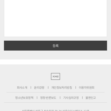
PC버전
회사소개
윤리강령
개인정보처리방침
이용자위원회
청소년보호정책
정정·반론보도
기사심의규정
불편신고
서울특별시 성동구 성수일로 39-34 서울숲더스페이스 12층