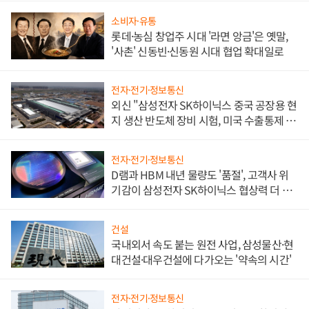
소비자·유통
롯데·농심 창업주 시대 '라면 앙금'은 옛말,
'사촌' 신동빈·신동원 시대 협업 확대일로
전자·전기·정보통신
외신 "삼성전자 SK하이닉스 중국 공장용 현
지 생산 반도체 장비 시험, 미국 수출통제 대
비"
전자·전기·정보통신
D램과 HBM 내년 물량도 '품절', 고객사 위
기감이 삼성전자 SK하이닉스 협상력 더 키
워
건설
국내외서 속도 붙는 원전 사업, 삼성물산·현
대건설·대우건설에 다가오는 '약속의 시간'
전자·전기·정보통신