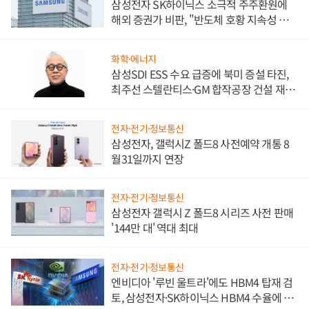
삼성전자 SK하이닉스 소극적 주주환원에
해외 증권가 비판, "반도체 호황 지속성 의
문"
화학·에너지
삼성SDI ESS 수요 급증에 북미 증설 타진,
최주선 스텔란티스·GM 합작공장 건설 재추
진하나
전자·전기·정보통신
삼성전자, 갤럭시Z 폴드8 사전예약 개통 8
월31일까지 연장
전자·전기·정보통신
삼성전자 갤럭시 Z 폴드8 시리즈 사전 판매
'144만 대' 역대 최대
전자·전기·정보통신
엔비디아 '루빈 울트라'에도 HBM4 탑재 검
토, 삼성전자·SK하이닉스 HBM4 수율에 주