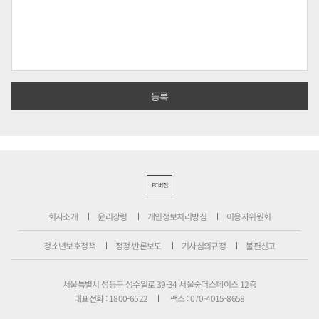
PC버전
회사소개
윤리강령
개인정보처리방침
이용자위원회
청소년보호정책
정정·반론보도
기사심의규정
불편신고
서울특별시 성동구 성수일로 39-34 서울숲더스페이스 12층
대표전화 : 1800-6522
팩스 : 070-4015-8658