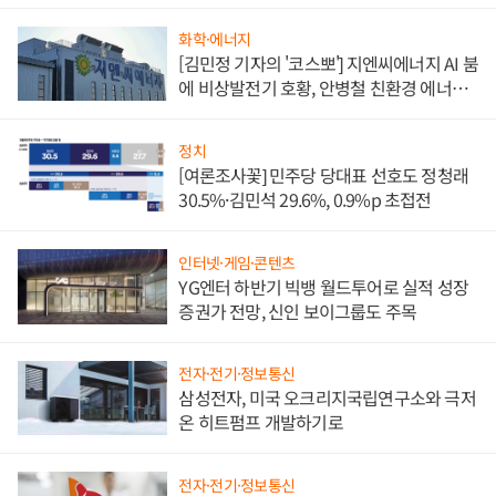
담'
화학·에너지
[김민정 기자의 '코스뽀'] 지엔씨에너지 AI 붐
에 비상발전기 호황, 안병철 친환경 에너지
발전전문기업 향한다
정치
[여론조사꽃] 민주당 당대표 선호도 정청래
30.5%·김민석 29.6%, 0.9%p 초접전
인터넷·게임·콘텐츠
YG엔터 하반기 빅뱅 월드투어로 실적 성장
증권가 전망, 신인 보이그룹도 주목
전자·전기·정보통신
삼성전자, 미국 오크리지국립연구소와 극저
온 히트펌프 개발하기로
전자·전기·정보통신