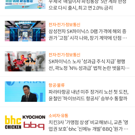
우체국 '매일이자 파킹통장' 5만 계좌 한정
으로 다시 출시, 최고 연 2.0% 금리
전자·전기·정보통신
삼성전자 SK하이닉스 D램 가격에 해외 증
권가 '고점' 시각 나와, 장기 계약에 단점 부
각
전자·전기·정보통신
SK하이닉스 노사 '성과급 주식 지급' 평행
선, 곽노정 'N% 성과급' 법적 논란 벗을지 주
목
항공·물류
파라타항공 내년 미주 장거리 노선 첫 도전,
윤철민 '하이브리드 항공사' 승부수 통할까
소비자·유통
치킨3사 '가맹점 상생' 비교해보니, 교촌 '영
업권 보호'·bhc '신메뉴 개발'·BBQ '원가 부