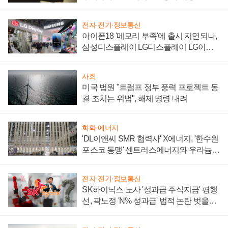
전자·전기·정보통신
아이폰18 '메모리 부족'에 출시 지연되나,
삼성디스플레이 LG디스플레이 LG이노
텍 '탈애플' 수익 다각화 속도
사회
미국 법원 "트럼프 정부 풍력 프로젝트 동
결 조치는 위법", 해제 명령 내려
화학·에너지
'DL이앤씨 SMR 협력사' X에너지, '한수원
포스코 동맹' 센트러스에너지와 우라늄
계약 체결
전자·전기·정보통신
SK하이닉스 노사 '성과급 주식지급' 평행
선, 곽노정 'N% 성과급' 법적 논란 벗을지
주목