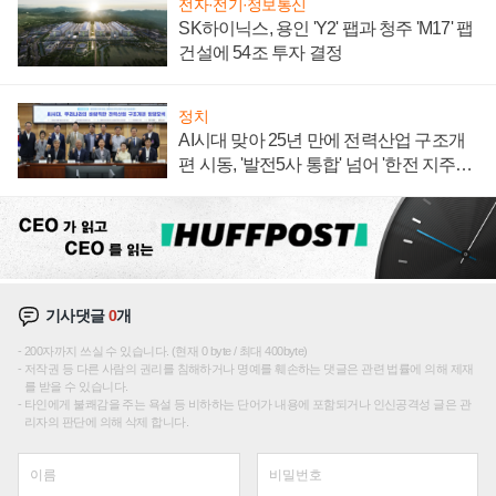
전자·전기·정보통신
SK하이닉스, 용인 'Y2' 팹과 청주 'M17' 팹
건설에 54조 투자 결정
정치
AI시대 맞아 25년 만에 전력산업 구조개
편 시동, '발전5사 통합' 넘어 '한전 지주사'
재편론도
기사댓글
0
개
200자까지 쓰실 수 있습니다. (현재 0 byte / 최대 400byte)
저작권 등 다른 사람의 권리를 침해하거나 명예를 훼손하는 댓글은 관련 법률에 의해 제재
를 받을 수 있습니다.
타인에게 불쾌감을 주는 욕설 등 비하하는 단어가 내용에 포함되거나 인신공격성 글은 관
리자의 판단에 의해 삭제 합니다.