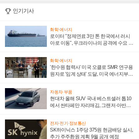
인기기사
화학·에너지
로이터 "정제연료 3만 톤 한국에서 러시
아로 이동", 우크라이나의 공격에 수요 늘
어
화학·에너지
'한수원 협력사' 미국 오클로 SMR 연구용
원자로 '임계 상태' 도달, 미국 에너지부
"중요한 이정표"
자동차·부품
현대차 올해 SUV 국내 베스트셀러 톱10
에서 싼타페만 자리매김, 그랜저·아반떼
'세단 쌍끌이'로 내수 방어
전자·전기·정보통신
SK하이닉스 1주당 375원 현금배당 실시,
추가 주주환원 계획 9월 공개 예정