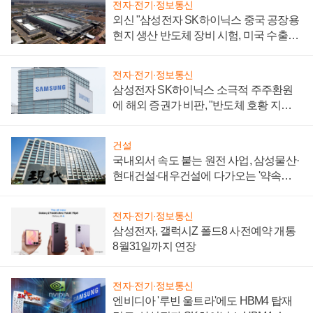
전자·전기·정보통신
외신 "삼성전자 SK하이닉스 중국 공장용
현지 생산 반도체 장비 시험, 미국 수출통
제 대비"
전자·전기·정보통신
삼성전자 SK하이닉스 소극적 주주환원
에 해외 증권가 비판, "반도체 호황 지속
성 의문"
건설
국내외서 속도 붙는 원전 사업, 삼성물산·
현대건설·대우건설에 다가오는 '약속의
시간'
전자·전기·정보통신
삼성전자, 갤럭시Z 폴드8 사전예약 개통
8월31일까지 연장
전자·전기·정보통신
엔비디아 '루빈 울트라'에도 HBM4 탑재