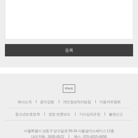
PC버전
회사소개
윤리강령
개인정보처리방침
이용자위원회
청소년보호정책
정정·반론보도
기사심의규정
불편신고
서울특별시 성동구 성수일로 39-34 서울숲더스페이스 12층
대표전화 : 1800-6522
팩스 : 070-4015-8658