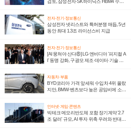
검토, 삼성전자·SK하이닉스 HBM4 수율
에 주도권 갈린다
전자·전기·정보통신
삼성전자 넷리스트와 특허분쟁 매듭, 5년
동안 최대 1.3조 라이선스비 지급
전자·전기·정보통신
[AI 뭉쳐야 산다⑧] LG·엔비디아 '피지컬 A
I' 동맹 강화, 구광모 제조·데이터·기술 결
집해 종합 로보틱스 기업으로
자동차·부품
BYD코리아 가격 앞세워 수입차 4위 올랐
지만, BMW·벤츠보다 높은 공임비에 소비
자 불만 폭발
인터넷·게임·콘텐츠
빅테크 메모리반도체 포함 장기계약 '2.7
조 달러' 규모, AI 투자 위축 우려와 반대
신호