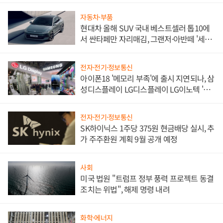
자동차·부품
현대차 올해 SUV 국내 베스트셀러 톱10에
서 싼타페만 자리매김, 그랜저·아반떼 '세단
쌍끌이'로 내수 방어
전자·전기·정보통신
아이폰18 '메모리 부족'에 출시 지연되나, 삼
성디스플레이 LG디스플레이 LG이노텍 '탈
애플' 수익 다각화 속도
전자·전기·정보통신
SK하이닉스 1주당 375원 현금배당 실시, 추
가 주주환원 계획 9월 공개 예정
사회
미국 법원 "트럼프 정부 풍력 프로젝트 동결
조치는 위법", 해제 명령 내려
화학·에너지