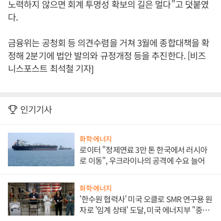
노력하지 않으면 회계 투명성 확보의 길은 멀다”고 덧붙였
다.
금융위는 공청회 등 의견수렴을 거쳐 3월에 종합대책을 확
정해 2분기에 법안 발의와 규정개정 등을 추진한다. [비즈
니스포스트 최석철 기자]
인기기사
화학·에너지
로이터 "정제연료 3만 톤 한국에서 러시아
로 이동", 우크라이나의 공격에 수요 늘어
화학·에너지
'한수원 협력사' 미국 오클로 SMR 연구용 원
자로 '임계 상태' 도달, 미국 에너지부 "중요
한 이정표"