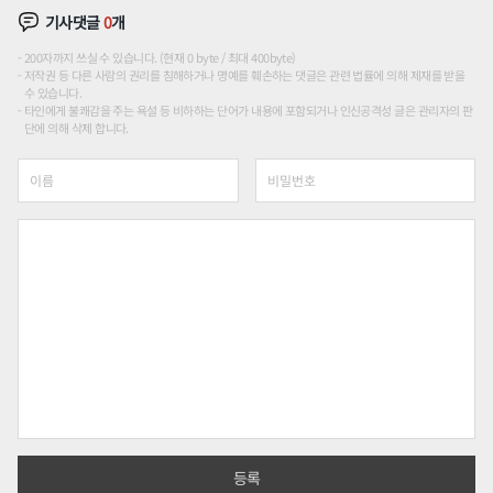
기사댓글
0
개
200자까지 쓰실 수 있습니다. (현재 0 byte / 최대 400byte)
저작권 등 다른 사람의 권리를 침해하거나 명예를 훼손하는 댓글은 관련 법률에 의해 제재를 받을
수 있습니다.
타인에게 불쾌감을 주는 욕설 등 비하하는 단어가 내용에 포함되거나 인신공격성 글은 관리자의 판
단에 의해 삭제 합니다.