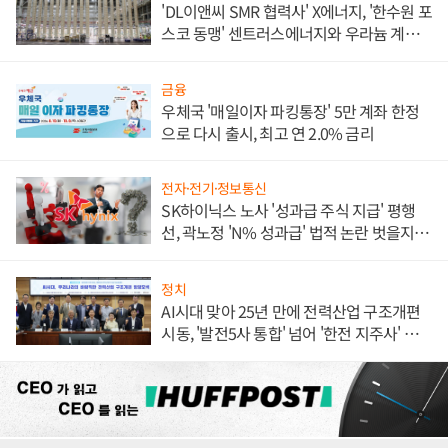
'DL이앤씨 SMR 협력사' X에너지, '한수원 포
스코 동맹' 센트러스에너지와 우라늄 계약
체결
금융
우체국 '매일이자 파킹통장' 5만 계좌 한정
으로 다시 출시, 최고 연 2.0% 금리
전자·전기·정보통신
SK하이닉스 노사 '성과급 주식 지급' 평행
선, 곽노정 'N% 성과급' 법적 논란 벗을지 주
목
정치
AI시대 맞아 25년 만에 전력산업 구조개편
시동, '발전5사 통합' 넘어 '한전 지주사' 재편
론도