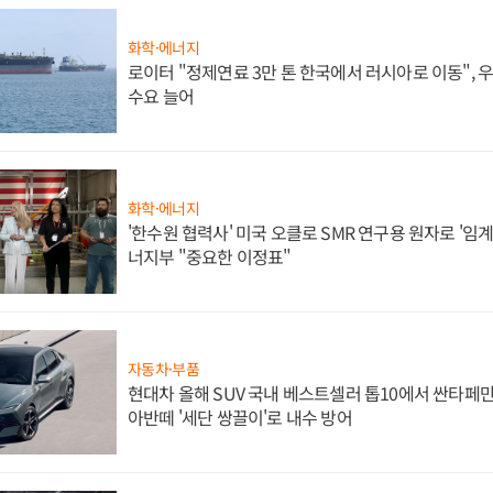
화학·에너지
로이터 "정제연료 3만 톤 한국에서 러시아로 이동",
수요 늘어
화학·에너지
'한수원 협력사' 미국 오클로 SMR 연구용 원자로 '임계 
너지부 "중요한 이정표"
자동차·부품
현대차 올해 SUV 국내 베스트셀러 톱10에서 싼타페만
아반떼 '세단 쌍끌이'로 내수 방어