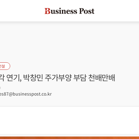
건설
각 연기, 박창민 주가부양 부담 천배만배
9
s87@businesspost.co.kr