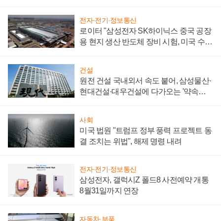
성 의문"
전자·전기·정보통신
로이터 "삼성전자 SK하이닉스 중국 공장
용 현지 생산 반도체 장비 시험, 미국 수출
통제 대비"
건설
원전 건설 국내외서 속도 붙어, 삼성물산·
현대건설·대우건설에 다가오는 '약속의
시간'
사회
미국 법원 "트럼프 정부 풍력 프로젝트 동
결 조치는 위법", 해제 명령 내려
전자·전기·정보통신
삼성전자, 갤럭시Z 폴드8 사전예약 개통
8월31일까지 연장
자동차·부품