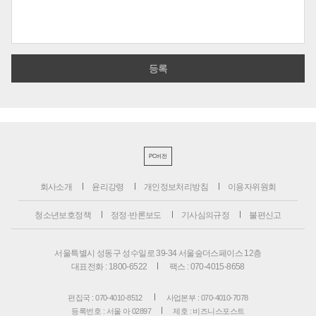
PC버전
회사소개
윤리강령
개인정보처리방침
이용자위원회
청소년보호정책
정정·반론보도
기사심의규정
불편신고
서울특별시 성동구 성수일로 39-34 서울숲더스페이스 12층
대표전화 : 1800-6522
팩스 : 070-4015-8658
편집국 : 070-4010-8512
사업본부 : 070-4010-7078
등록번호 : 서울 아 02897
제호 : 비즈니스포스트