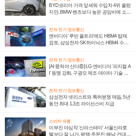
BYD코리아 가격 앞세워 수입차 4위 올랐
지만, BMW·벤츠보다 높은 공임비에 소비
자 불만 폭발
전자·전기·정보통신
엔비디아 '루빈 울트라'에도 HBM4 탑재
검토, 삼성전자·SK하이닉스 HBM4 수율
에 주도권 갈린다
전자·전기·정보통신
[AI 뭉쳐야 산다⑧] LG·엔비디아 '피지컬 A
I' 동맹 강화, 구광모 제조·데이터·기술 결
집해 종합 로보틱스 기업으로
전자·전기·정보통신
삼성전자 넷리스트와 특허분쟁 매듭, 5년
동안 최대 1.3조 라이선스비 지급
소비자·유통
이부진 야심작 '신라스테이' 서울신라호
텔보다 잘 나가, 평택·주문진·해남·건대로