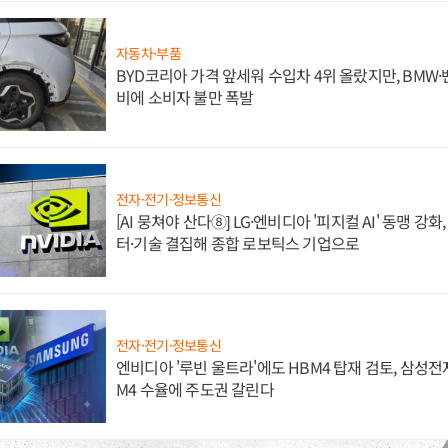
자동차·부품
BYD코리아 가격 앞세워 수입차 4위 올랐지만, BMW
비에 소비자 불만 폭발
전자·전기·정보통신
[AI 뭉쳐야 산다⑧] LG·엔비디아 '피지컬 AI' 동맹 강
터·기술 결집해 종합 로보틱스 기업으로
전자·전기·정보통신
엔비디아 '루빈 울트라'에도 HBM4 탑재 검토, 삼성전
M4 수율에 주도권 갈린다