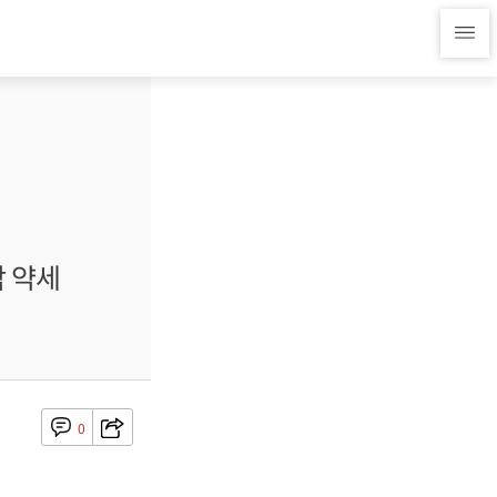
닥 약세
0