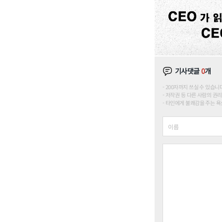
기사댓글
0
개
200자까지 쓰실 수 있습니다. (
저작권 등 다른 사람의 권리
타인에게 불쾌감을 주는 욕설