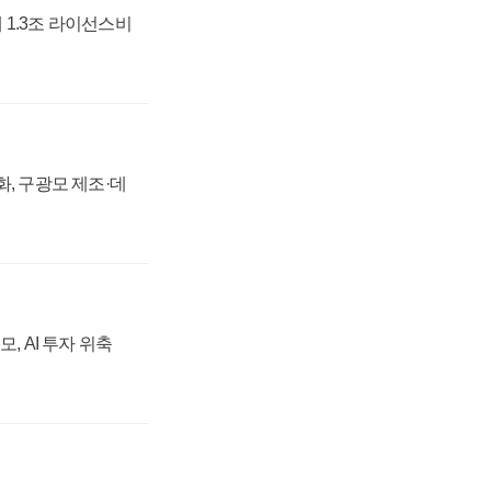
 1.3조 라이선스비
강화, 구광모 제조·데
, AI 투자 위축