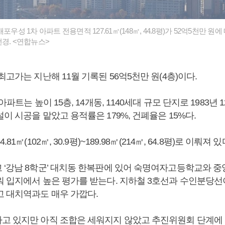
포우성 1차 아파트 전용면적 127.61㎡(148㎡, 44.8평)가 52억5천만 원
경. <연합뉴스>
최고가는 지난해 11월 기록된 56억5천만 원(4층)이다.
아파트는 높이 15층, 14개동, 1140세대 규모 단지로 1983년
이 시공을 맡았고 용적률은 179%, 건폐율은 15%다.
81㎡(102㎡, 30.9평)~189.98㎡(214㎡, 64.8평)로 이뤄져 있
 ‘강남 8학군’ 대치동 한복판에 있어 숙명여자고등학교와 
워 입지에서 높은 평가를 받는다. 지하철 3호선과 수인분당선
고 대치역과도 매우 가깝다.
고 있지만 아직 조합은 세워지지 않았고 추진위원회 단계에 