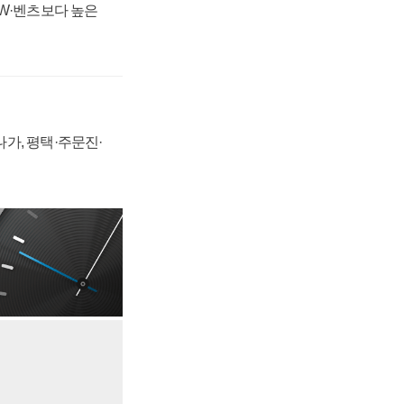
MW·벤츠보다 높은
가, 평택·주문진·