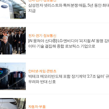
삼성전자 넷리스트와 특허분쟁 매듭, 5년 동안 최대
지급
전자·전기·정보통신
[AI 뭉쳐야 산다⑧] LG·엔비디아 '피지컬 AI' 동맹 
이터·기술 결집해 종합 로보틱스 기업으로
인터넷·게임·콘텐츠
빅테크 메모리반도체 포함 장기계약 '2.7조 달러' 규모
우려와 반대 신호
자동차·부품