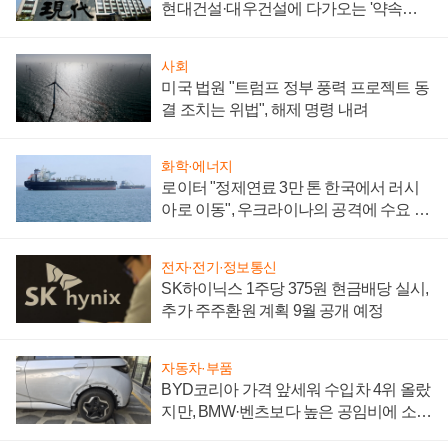
현대건설·대우건설에 다가오는 '약속의
시간'
사회
미국 법원 "트럼프 정부 풍력 프로젝트 동
결 조치는 위법", 해제 명령 내려
화학·에너지
로이터 "정제연료 3만 톤 한국에서 러시
아로 이동", 우크라이나의 공격에 수요 늘
어
전자·전기·정보통신
SK하이닉스 1주당 375원 현금배당 실시,
추가 주주환원 계획 9월 공개 예정
자동차·부품
BYD코리아 가격 앞세워 수입차 4위 올랐
지만, BMW·벤츠보다 높은 공임비에 소비
자 불만 폭발