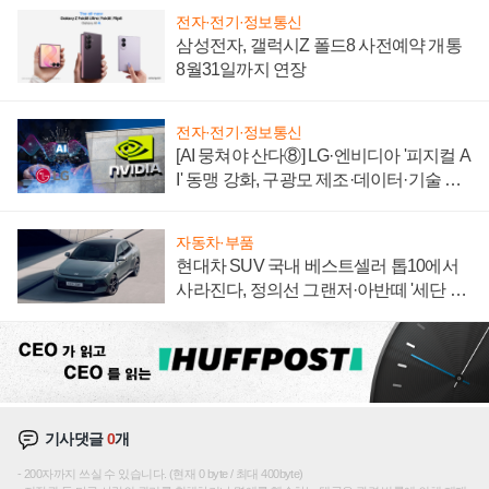
전자·전기·정보통신
삼성전자, 갤럭시Z 폴드8 사전예약 개통
8월31일까지 연장
전자·전기·정보통신
[AI 뭉쳐야 산다⑧] LG·엔비디아 '피지컬 A
I' 동맹 강화, 구광모 제조·데이터·기술 결
집해 종합 로보틱스 기업으로
자동차·부품
현대차 SUV 국내 베스트셀러 톱10에서
사라진다, 정의선 그랜저·아반떼 '세단 쌍
끌이'로 내수 방어
기사댓글
0
개
200자까지 쓰실 수 있습니다. (현재 0 byte / 최대 400byte)