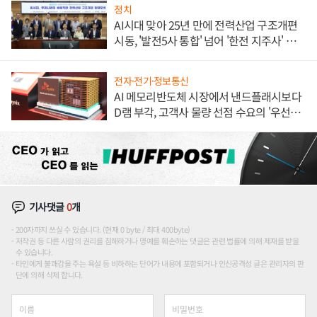
정치
AI시대 맞아 25년 만에 전력산업 구조개편
시동, '발전5사 통합' 넘어 '한전 지주사' 재편
론도
전자·전기·정보통신
AI 메모리반도체 시장에서 낸드플래시보다
D램 부각, 고객사 물량 선점 수요의 '우선순
위'
기사댓글
0
개
200자까지 쓰실 수 있습니다. (현재 0 byte / 최대 400byte)
저작권 등 다른 사람의 권리를 침해하거나 명예를 훼손하는 댓글은 관련 법률에 의해 제재를 받을
수 있습니다.
타인에게 불쾌감을 주는 욕설 등 비하하는 단어가 내용에 포함되거나 인신공격성 글은 관리자의 판
단에 의해 삭제 합니다.