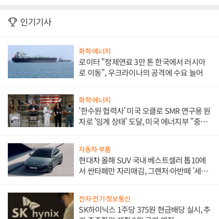
인기기사
화학·에너지
로이터 "정제연료 3만 톤 한국에서 러시아
로 이동", 우크라이나의 공격에 수요 늘어
화학·에너지
'한수원 협력사' 미국 오클로 SMR 연구용 원
자로 '임계 상태' 도달, 미국 에너지부 "중요
한 이정표"
자동차·부품
현대차 올해 SUV 국내 베스트셀러 톱10에
서 싼타페만 자리매김, 그랜저·아반떼 '세단
쌍끌이'로 내수 방어
전자·전기·정보통신
SK하이닉스 1주당 375원 현금배당 실시, 추