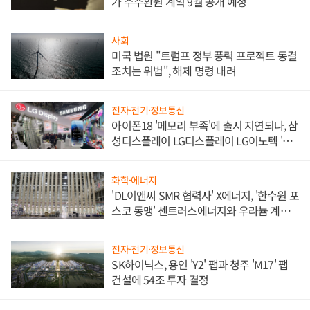
가 주주환원 계획 9월 공개 예정
사회
미국 법원 "트럼프 정부 풍력 프로젝트 동결
조치는 위법", 해제 명령 내려
전자·전기·정보통신
아이폰18 '메모리 부족'에 출시 지연되나, 삼
성디스플레이 LG디스플레이 LG이노텍 '탈
애플' 수익 다각화 속도
화학·에너지
'DL이앤씨 SMR 협력사' X에너지, '한수원 포
스코 동맹' 센트러스에너지와 우라늄 계약
체결
전자·전기·정보통신
SK하이닉스, 용인 'Y2' 팹과 청주 'M17' 팹
건설에 54조 투자 결정