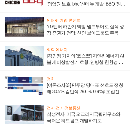
'영업권 보호'·bhc '신메뉴 개발'·BBQ '원가
부담'
인터넷·게임·콘텐츠
YG엔터 하반기 빅뱅 월드투어로 실적 성
장 증권가 전망, 신인 보이그룹도 주목
화학·에너지
[김민정 기자의 '코스뽀'] 지엔씨에너지 AI
붐에 비상발전기 호황, 안병철 친환경 에
너지 발전전문기업 향한다
정치
[여론조사꽃] 민주당 당대표 선호도 정청
래 30.5%·김민석 29.6%, 0.9%p 초접전
전자·전기·정보통신
삼성전자, 미국 오크리지국립연구소와
극저온 히트펌프 개발하기로