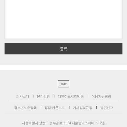
PC버전
회사소개
윤리강령
개인정보처리방침
이용자위원회
청소년보호정책
정정·반론보도
기사심의규정
불편신고
서울특별시 성동구 성수일로 39-34 서울숲더스페이스 12층