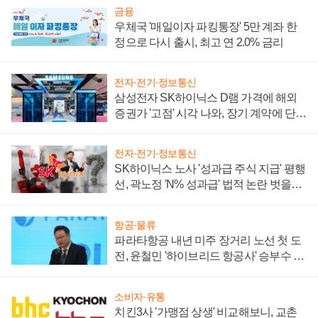
금융
우체국 '매일이자 파킹통장' 5만 계좌 한
정으로 다시 출시, 최고 연 2.0% 금리
전자·전기·정보통신
삼성전자 SK하이닉스 D램 가격에 해외
증권가 '고점' 시각 나와, 장기 계약에 단점
부각
전자·전기·정보통신
SK하이닉스 노사 '성과급 주식 지급' 평행
선, 곽노정 'N% 성과급' 법적 논란 벗을지
주목
항공·물류
파라타항공 내년 미주 장거리 노선 첫 도
전, 윤철민 '하이브리드 항공사' 승부수 통
할까
소비자·유통
치킨3사 '가맹점 상생' 비교해보니, 교촌