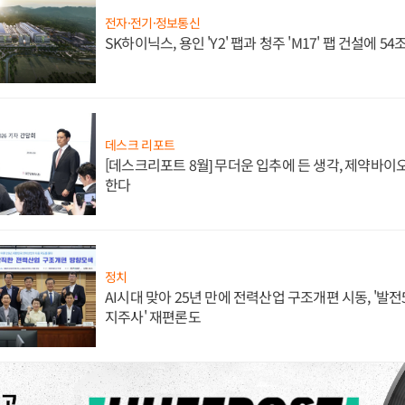
전자·전기·정보통신
SK하이닉스, 용인 'Y2' 팹과 청주 'M17' 팹 건설에 5
데스크 리포트
[데스크리포트 8월] 무더운 입추에 든 생각, 제약바이
한다
정치
AI시대 맞아 25년 만에 전력산업 구조개편 시동, '발전5
지주사' 재편론도