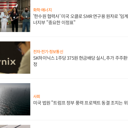
화학·에너지
'한수원 협력사' 미국 오클로 SMR 연구용 원자로 '임계 
너지부 "중요한 이정표"
전자·전기·정보통신
SK하이닉스 1주당 375원 현금배당 실시, 추가 주주환
정
사회
미국 법원 "트럼프 정부 풍력 프로젝트 동결 조치는 위