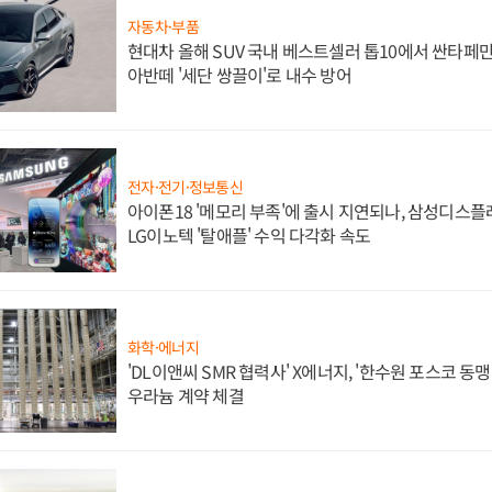
자동차·부품
현대차 올해 SUV 국내 베스트셀러 톱10에서 싼타페만
아반떼 '세단 쌍끌이'로 내수 방어
전자·전기·정보통신
아이폰18 '메모리 부족'에 출시 지연되나, 삼성디스
LG이노텍 '탈애플' 수익 다각화 속도
화학·에너지
'DL이앤씨 SMR 협력사' X에너지, '한수원 포스코 
우라늄 계약 체결