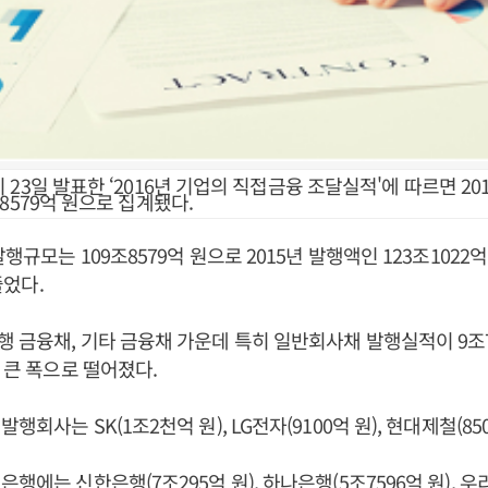
23일 발표한 ‘2016년 기업의 직접금융 조달실적'에 따르면 20
8579억 원으로 집계됐다.
발행규모는 109조8579억 원으로 2015년 발행액인 123조1022억
줄었다.
 금융채, 기타 금융채 가운데 특히 일반회사채 발행실적이 9조784
장 큰 폭으로 떨어졌다.
행회사는 SK(1조2천억 원), LG전자(9100억 원), 현대제철(850
행에는 신한은행(7조295억 원), 하나은행(5조7596억 원), 우