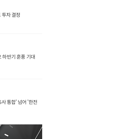
4조 투자 결정
오 하반기 훈풍 기대
사 통합' 넘어 '한전