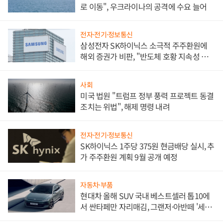
로 이동", 우크라이나의 공격에 수요 늘어
전자·전기·정보통신
삼성전자 SK하이닉스 소극적 주주환원에
해외 증권가 비판, "반도체 호황 지속성 의
문"
사회
미국 법원 "트럼프 정부 풍력 프로젝트 동결
조치는 위법", 해제 명령 내려
전자·전기·정보통신
SK하이닉스 1주당 375원 현금배당 실시, 추
가 주주환원 계획 9월 공개 예정
자동차·부품
현대차 올해 SUV 국내 베스트셀러 톱10에
서 싼타페만 자리매김, 그랜저·아반떼 '세단
쌍끌이'로 내수 방어