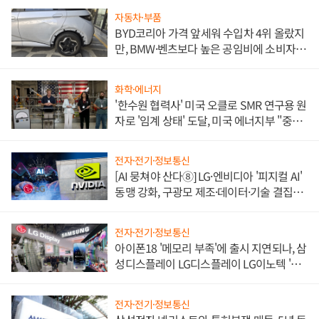
자동차·부품
BYD코리아 가격 앞세워 수입차 4위 올랐지
만, BMW·벤츠보다 높은 공임비에 소비자
불만 폭발
화학·에너지
'한수원 협력사' 미국 오클로 SMR 연구용 원
자로 '임계 상태' 도달, 미국 에너지부 "중요
한 이정표"
전자·전기·정보통신
[AI 뭉쳐야 산다⑧] LG·엔비디아 '피지컬 AI'
동맹 강화, 구광모 제조·데이터·기술 결집
해 종합 로보틱스 기업으로
전자·전기·정보통신
아이폰18 '메모리 부족'에 출시 지연되나, 삼
성디스플레이 LG디스플레이 LG이노텍 '탈
애플' 수익 다각화 속도
전자·전기·정보통신