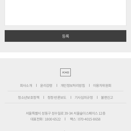
PC버전
회사소개
윤리강령
개인정보처리방침
이용자위원회
청소년보호정책
정정·반론보도
기사심의규정
불편신고
서울특별시 성동구 성수일로 39-34 서울숲더스페이스 12층
대표전화 : 1800-6522
팩스 : 070-4015-8658