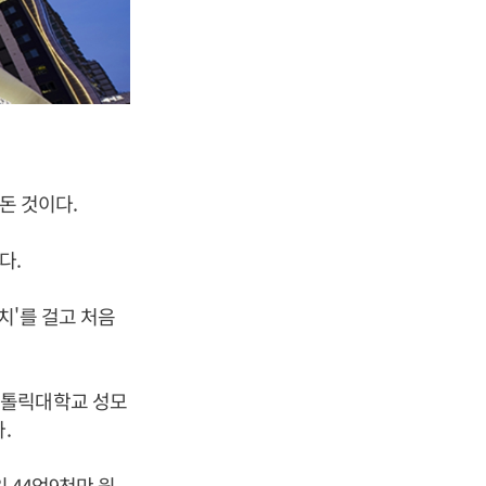
웃돈 것이다.
다.
치'를 걸고 처음
카톨릭대학교 성모
.
 44억9천만 원