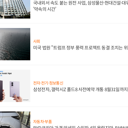
국내외서 속도 붙는 원전 사업, 삼성물산·현대건설·
'약속의 시간'
사회
미국 법원 "트럼프 정부 풍력 프로젝트 동결 조치는 위
전자·전기·정보통신
삼성전자, 갤럭시Z 폴드8 사전예약 개통 8월31일까
자동차·부품
BYD코리아 가격 앞세워 수입차 4위 올랐지만, BMW