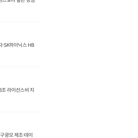
자·SK하이닉스 HB
.3조 라이선스비 지
화, 구광모 제조·데이