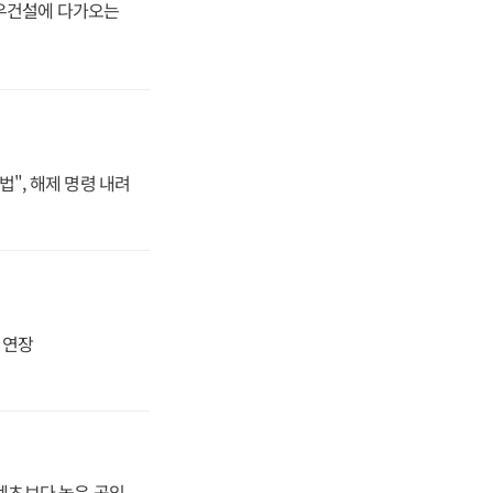
대우건설에 다가오는
법", 해제 명령 내려
지 연장
·벤츠보다 높은 공임