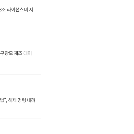
.3조 라이선스비 지
화, 구광모 제조·데이
법", 해제 명령 내려