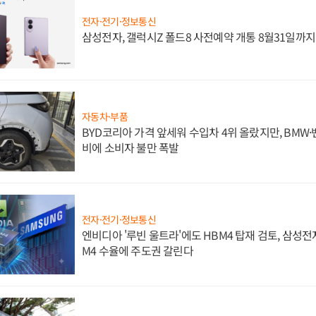
전자·전기·정보통신
삼성전자, 갤럭시Z 폴드8 사전예약 개통 8월31일까
자동차·부품
BYD코리아 가격 앞세워 수입차 4위 올랐지만, BMW
비에 소비자 불만 폭발
전자·전기·정보통신
엔비디아 '루빈 울트라'에도 HBM4 탑재 검토, 삼성전
M4 수율에 주도권 갈린다