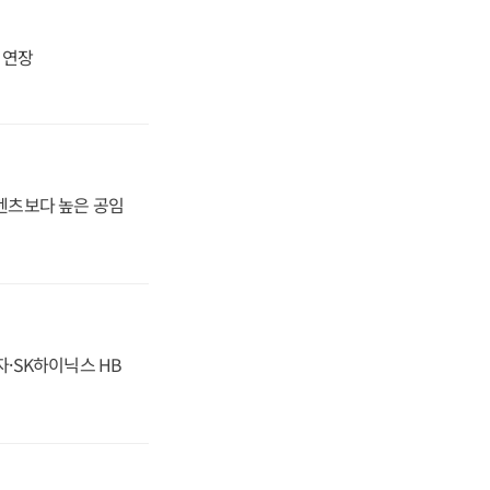
지 연장
·벤츠보다 높은 공임
자·SK하이닉스 HB