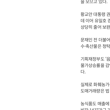
을 모으고 있다.
황교안 대통령 
데 이어 유일호
상당히 줄어 보완
문재인 전 더불어
수·축산물은 청탁
기획재정부도 ‘음
물가상승률을 감
다.
실제로 화훼농가는
도매거래량은 법 
농식품도 매출에 
비자 1437가구