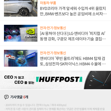
자동차·부품
BYD코리아 가격 앞세워 수입차 4위 올랐지
만, BMW·벤츠보다 높은 공임비에 소비자
불만 폭발
전자·전기·정보통신
[AI 뭉쳐야 산다⑧] LG·엔비디아 '피지컬 AI'
동맹 강화, 구광모 제조·데이터·기술 결집
해 종합 로보틱스 기업으로
전자·전기·정보통신
엔비디아 '루빈 울트라'에도 HBM4 탑재 검
토, 삼성전자·SK하이닉스 HBM4 수율에 주
도권 갈린다
기사댓글
0
개
200자까지 쓰실 수 있습니다. (현재 0 byte / 최대 400byte)
저작권 등 다른 사람의 권리를 침해하거나 명예를 훼손하는 댓글은 관련 법률에 의해 제재를 받을