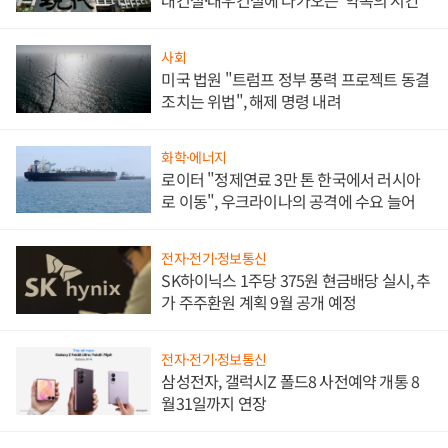
대건설·대우건설에 다가오는 '약속의 시간'
사회
미국 법원 "트럼프 정부 풍력 프로젝트 동결
조치는 위법", 해제 명령 내려
화학·에너지
로이터 "정제연료 3만 톤 한국에서 러시아
로 이동", 우크라이나의 공격에 수요 늘어
전자·전기·정보통신
SK하이닉스 1주당 375원 현금배당 실시, 추
가 주주환원 계획 9월 공개 예정
전자·전기·정보통신
삼성전자, 갤럭시Z 폴드8 사전예약 개통 8
월31일까지 연장