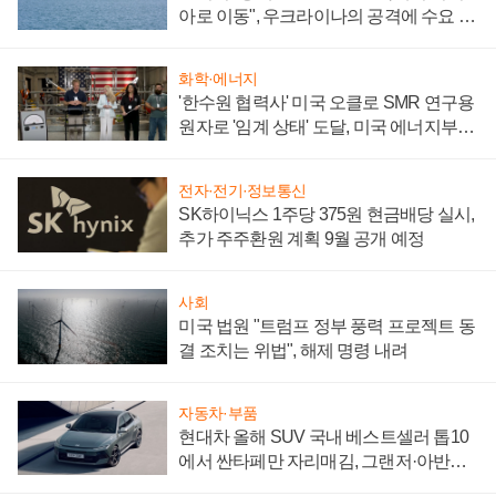
아로 이동", 우크라이나의 공격에 수요 늘
어
화학·에너지
'한수원 협력사' 미국 오클로 SMR 연구용
원자로 '임계 상태' 도달, 미국 에너지부
"중요한 이정표"
전자·전기·정보통신
SK하이닉스 1주당 375원 현금배당 실시,
추가 주주환원 계획 9월 공개 예정
사회
미국 법원 "트럼프 정부 풍력 프로젝트 동
결 조치는 위법", 해제 명령 내려
자동차·부품
현대차 올해 SUV 국내 베스트셀러 톱10
에서 싼타페만 자리매김, 그랜저·아반떼
'세단 쌍끌이'로 내수 방어