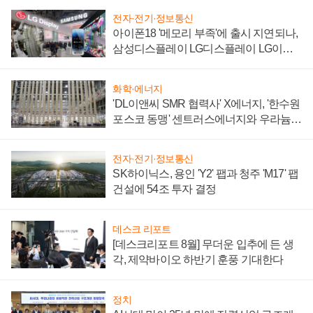
전자·전기·정보통신
아이폰18 '메모리 부족'에 출시 지연되나,
삼성디스플레이 LG디스플레이 LG이노
텍 '탈애플' 수익 다각화 속도
화학·에너지
'DL이앤씨 SMR 협력사' X에너지, '한수원
포스코 동맹' 센트러스에너지와 우라늄
계약 체결
전자·전기·정보통신
SK하이닉스, 용인 'Y2' 팹과 청주 'M17' 팹
건설에 54조 투자 결정
데스크 리포트
[데스크리포트 8월] 무더운 입추에 든 생
각, 제약바이오 하반기 훈풍 기대한다
정치