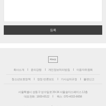
PC버전
회사소개
윤리강령
개인정보처리방침
이용자위원회
청소년보호정책
정정·반론보도
기사심의규정
불편신고
서울특별시 성동구 성수일로 39-34 서울숲더스페이스 12층
대표전화 : 1800-6522
팩스 : 070-4015-8658