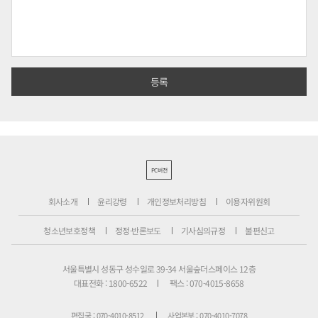
PC버전
회사소개
윤리강령
개인정보처리방침
이용자위원회
청소년보호정책
정정·반론보도
기사심의규정
불편신고
서울특별시 성동구 성수일로 39-34 서울숲더스페이스 12층
대표전화 : 1800-6522
팩스 : 070-4015-8658
편집국 : 070-4010-8512
사업본부 : 070-4010-7078