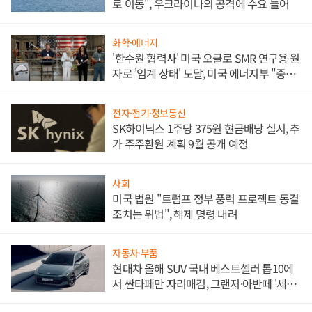
로 이동", 우크라이나의 공격에 수요 늘어
화학·에너지
'한수원 협력사' 미국 오클로 SMR 연구용 원
자로 '임계 상태' 도달, 미국 에너지부 "중요
한 이정표"
전자·전기·정보통신
SK하이닉스 1주당 375원 현금배당 실시, 추
가 주주환원 계획 9월 공개 예정
사회
미국 법원 "트럼프 정부 풍력 프로젝트 동결
조치는 위법", 해제 명령 내려
자동차·부품
현대차 올해 SUV 국내 베스트셀러 톱10에
서 싼타페만 자리매김, 그랜저·아반떼 '세단
쌍끌이'로 내수 방어