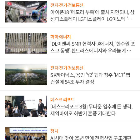
전자·전기·정보통신
아이폰18 '메모리 부족'에 출시 지연되나, 삼
성디스플레이 LG디스플레이 LG이노텍 '탈
애플' 수익 다각화 속도
화학·에너지
'DL이앤씨 SMR 협력사' X에너지, '한수원 포
스코 동맹' 센트러스에너지와 우라늄 계약
체결
전자·전기·정보통신
SK하이닉스, 용인 'Y2' 팹과 청주 'M17' 팹
건설에 54조 투자 결정
데스크 리포트
[데스크리포트 8월] 무더운 입추에 든 생각,
제약바이오 하반기 훈풍 기대한다
정치
AI시대 맞아 25년 만에 전력산업 구조개편