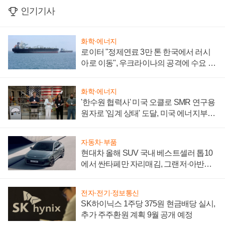
인기기사
화학·에너지
로이터 "정제연료 3만 톤 한국에서 러시
아로 이동", 우크라이나의 공격에 수요 늘
어
화학·에너지
'한수원 협력사' 미국 오클로 SMR 연구용
원자로 '임계 상태' 도달, 미국 에너지부
"중요한 이정표"
자동차·부품
현대차 올해 SUV 국내 베스트셀러 톱10
에서 싼타페만 자리매김, 그랜저·아반떼
'세단 쌍끌이'로 내수 방어
전자·전기·정보통신
SK하이닉스 1주당 375원 현금배당 실시,
추가 주주환원 계획 9월 공개 예정