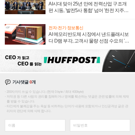
AI시대 맞아 25년 만에 전력산업 구조개
편 시동, '발전5사 통합' 넘어 '한전 지주사'
재편론도
전자·전기·정보통신
AI 메모리반도체 시장에서 낸드플래시보
다 D램 부각, 고객사 물량 선점 수요의 '우
선순위'
기사댓글
0
개
200자까지 쓰실 수 있습니다. (현재 0 byte / 최대 400byte)
저작권 등 다른 사람의 권리를 침해하거나 명예를 훼손하는 댓글은 관련 법률에 의해 제재
를 받을 수 있습니다.
타인에게 불쾌감을 주는 욕설 등 비하하는 단어가 내용에 포함되거나 인신공격성 글은 관
리자의 판단에 의해 삭제 합니다.