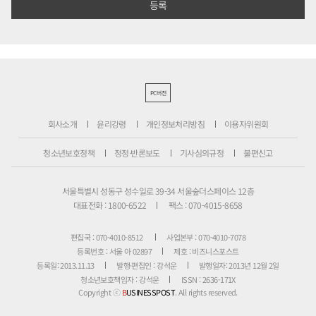
PC버전
회사소개
윤리강령
개인정보처리방침
이용자위원회
청소년보호정책
정정·반론보도
기사심의규정
불편신고
서울특별시 성동구 성수일로 39-34 서울숲더스페이스 12층
대표전화 : 1800-6522
팩스 : 070-4015-8658
편집국 : 070-4010-8512
사업본부 : 070-4010-7078
등록번호 : 서울 아 02897
제호 : 비즈니스포스트
등록일: 2013.11.13
발행·편집인 : 강석운
발행일자: 2013년 12월 2일
청소년보호책임자 : 강석운
ISSN : 2636-171X
Copyright ⓒ
B
USINESSPOST
. All rights reserved.