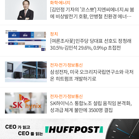
화학·에너지
[김민정 기자의 '코스뽀'] 지엔씨에너지 AI 붐
에 비상발전기 호황, 안병철 친환경 에너지
발전전문기업 향한다
정치
[여론조사꽃] 민주당 당대표 선호도 정청래
30.5%·김민석 29.6%, 0.9%p 초접전
전자·전기·정보통신
삼성전자, 미국 오크리지국립연구소와 극저
온 히트펌프 개발하기로
전자·전기·정보통신
SK하이닉스 통합노조 설립 움직임 본격화,
성과급 체계 불만에 3500명 결집