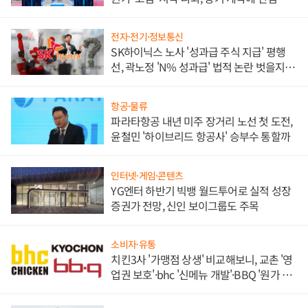
각
전자·전기·정보통신
SK하이닉스 노사 '성과급 주식 지급' 평행
선, 곽노정 'N% 성과급' 법적 논란 벗을지 주
목
항공·물류
파라타항공 내년 미주 장거리 노선 첫 도전,
윤철민 '하이브리드 항공사' 승부수 통할까
인터넷·게임·콘텐츠
YG엔터 하반기 빅뱅 월드투어로 실적 성장
증권가 전망, 신인 보이그룹도 주목
소비자·유통
치킨3사 '가맹점 상생' 비교해보니, 교촌 '영
업권 보호'·bhc '신메뉴 개발'·BBQ '원가 부
담'