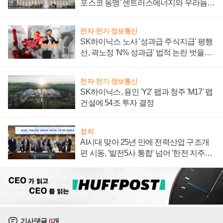
포스코 동맹' 센트러스에너지와 우라늄
계약 체결
전자·전기·정보통신
SK하이닉스 노사 '성과급 주식지급' 평행
선, 곽노정 'N% 성과급' 법적 논란 벗을지
주목
전자·전기·정보통신
SK하이닉스, 용인 'Y2' 팹과 청주 'M17' 팹
건설에 54조 투자 결정
정치
AI시대 맞아 25년 만에 전력산업 구조개
편 시동, '발전5사 통합' 넘어 '한전 지주사'
재편론도
기사댓글
0
개