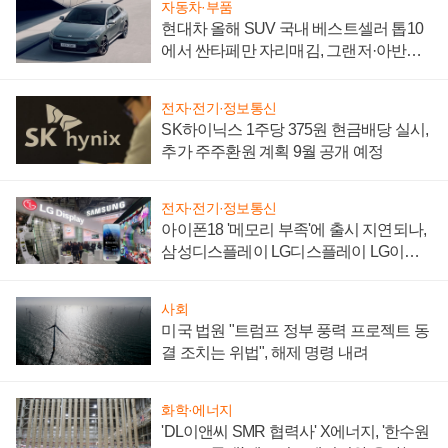
자동차·부품
현대차 올해 SUV 국내 베스트셀러 톱10
에서 싼타페만 자리매김, 그랜저·아반떼
'세단 쌍끌이'로 내수 방어
전자·전기·정보통신
SK하이닉스 1주당 375원 현금배당 실시,
추가 주주환원 계획 9월 공개 예정
전자·전기·정보통신
아이폰18 '메모리 부족'에 출시 지연되나,
삼성디스플레이 LG디스플레이 LG이노
텍 '탈애플' 수익 다각화 속도
사회
미국 법원 "트럼프 정부 풍력 프로젝트 동
결 조치는 위법", 해제 명령 내려
화학·에너지
'DL이앤씨 SMR 협력사' X에너지, '한수원