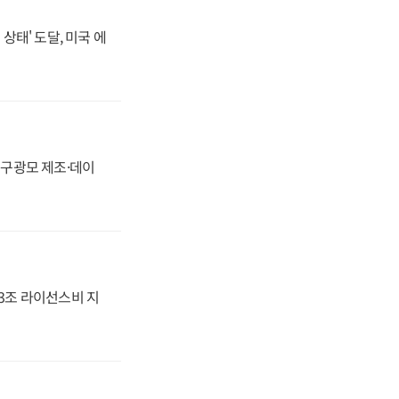
상태' 도달, 미국 에
화, 구광모 제조·데이
.3조 라이선스비 지