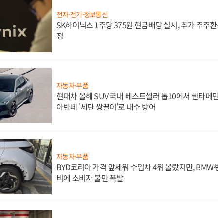
전자·전기·정보통신
SK하이닉스 1주당 375원 현금배당 실시, 추가 주주환
정
자동차·부품
현대차 올해 SUV 국내 베스트셀러 톱10에서 싼타페만
아반떼 '세단 쌍끌이'로 내수 방어
자동차·부품
BYD코리아 가격 앞세워 수입차 4위 올랐지만, BMW
비에 소비자 불만 폭발