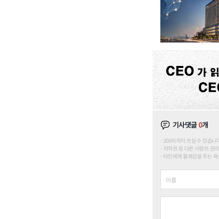
기사댓글
0
개
200자까지 쓰실 수 있습니다. (
저작권 등 다른 사람의 권리
타인에게 불쾌감을 주는 욕설