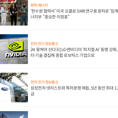
화학·에너지
'한수원 협력사' 미국 오클로 SMR 연구용 원자로 '임계 
너지부 "중요한 이정표"
전자·전기·정보통신
[AI 뭉쳐야 산다⑧] LG·엔비디아 '피지컬 AI' 동맹 강
터·기술 결집해 종합 로보틱스 기업으로
전자·전기·정보통신
삼성전자 넷리스트와 특허분쟁 매듭, 5년 동안 최대 1
급