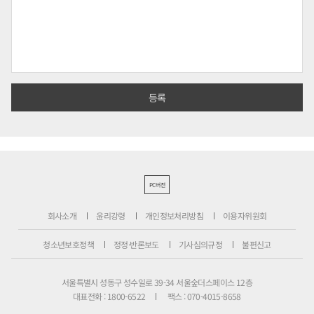
PC버전
회사소개
윤리강령
개인정보처리방침
이용자위원회
청소년보호정책
정정·반론보도
기사심의규정
불편신고
서울특별시 성동구 성수일로 39-34 서울숲더스페이스 12층
대표전화 : 1800-6522
팩스 : 070-4015-8658