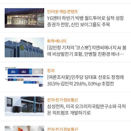
담'
인터넷·게임·콘텐츠
YG엔터 하반기 빅뱅 월드투어로 실적 성장
증권가 전망, 신인 보이그룹도 주목
화학·에너지
[김민정 기자의 '코스뽀'] 지엔씨에너지 AI 붐
에 비상발전기 호황, 안병철 친환경 에너지
발전전문기업 향한다
정치
[여론조사꽃] 민주당 당대표 선호도 정청래
30.5%·김민석 29.6%, 0.9%p 초접전
전자·전기·정보통신
삼성전자, 미국 오크리지국립연구소와 극저
온 히트펌프 개발하기로
전자·전기·정보통신