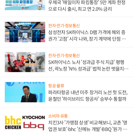
우체국 '매일이자 파킹통장' 5만 계좌 한정
으로 다시 출시, 최고 연 2.0% 금리
전자·전기·정보통신
삼성전자 SK하이닉스 D램 가격에 해외 증
권가 '고점' 시각 나와, 장기 계약에 단점 부
각
전자·전기·정보통신
SK하이닉스 노사 '성과급 주식 지급' 평행
선, 곽노정 'N% 성과급' 법적 논란 벗을지 주
목
항공·물류
파라타항공 내년 미주 장거리 노선 첫 도전,
윤철민 '하이브리드 항공사' 승부수 통할까
소비자·유통
치킨3사 '가맹점 상생' 비교해보니, 교촌 '영
업권 보호'·bhc '신메뉴 개발'·BBQ '원가 부