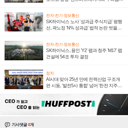
계약 체결
전자·전기·정보통신
SK하이닉스 노사 '성과급 주식지급' 평행
선, 곽노정 'N% 성과급' 법적 논란 벗을지
주목
전자·전기·정보통신
SK하이닉스, 용인 'Y2' 팹과 청주 'M17' 팹
건설에 54조 투자 결정
정치
AI시대 맞아 25년 만에 전력산업 구조개
편 시동, '발전5사 통합' 넘어 '한전 지주사'
재편론도
기사댓글
0
개