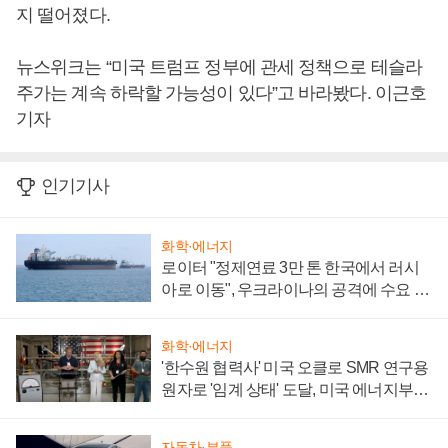
지 떨어졌다.
뉴스위크는 “미국 트럼프 정부에 관세 정책으로 테슬라
주가는 계속 하락할 가능성이 있다”고 바라봤다. 이근호
기자
인기기사
화학·에너지
로이터 "정제연료 3만 톤 한국에서 러시
아로 이동", 우크라이나의 공격에 수요 늘
어
화학·에너지
'한수원 협력사' 미국 오클로 SMR 연구용
원자로 '임계 상태' 도달, 미국 에너지부
"중요한 이정표"
자동차·부품