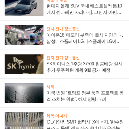
현대차 올해 SUV 국내 베스트셀러 톱10
에서 싼타페만 자리매김, 그랜저·아반떼
'세단 쌍끌이'로 내수 방어
전자·전기·정보통신
아이폰18 '메모리 부족'에 출시 지연되나,
삼성디스플레이 LG디스플레이 LG이노
텍 '탈애플' 수익 다각화 속도
전자·전기·정보통신
SK하이닉스 1주당 375원 현금배당 실시,
추가 주주환원 계획 9월 공개 예정
사회
미국 법원 "트럼프 정부 풍력 프로젝트 동
결 조치는 위법", 해제 명령 내려
화학·에너지
'DL이앤씨 SMR 협력사' X에너지, '한수원
포스코 동맹' 센트러스에너지와 우라늄