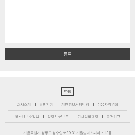
PC버전
회사소개
윤리강령
개인정보처리방침
이용자위원회
청소년보호정책
정정·반론보도
기사심의규정
불편신고
서울특별시 성동구 성수일로 39-34 서울숲더스페이스 12층