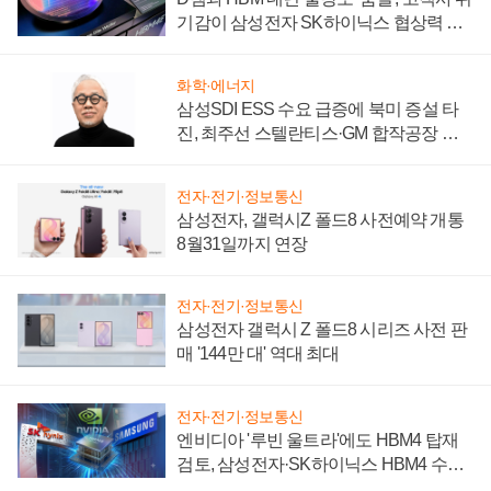
기감이 삼성전자 SK하이닉스 협상력 더
키워
화학·에너지
삼성SDI ESS 수요 급증에 북미 증설 타
진, 최주선 스텔란티스·GM 합작공장 건
설 재추진하나
전자·전기·정보통신
삼성전자, 갤럭시Z 폴드8 사전예약 개통
8월31일까지 연장
전자·전기·정보통신
삼성전자 갤럭시 Z 폴드8 시리즈 사전 판
매 '144만 대' 역대 최대
전자·전기·정보통신
엔비디아 '루빈 울트라'에도 HBM4 탑재
검토, 삼성전자·SK하이닉스 HBM4 수율
에 주도권 갈린다