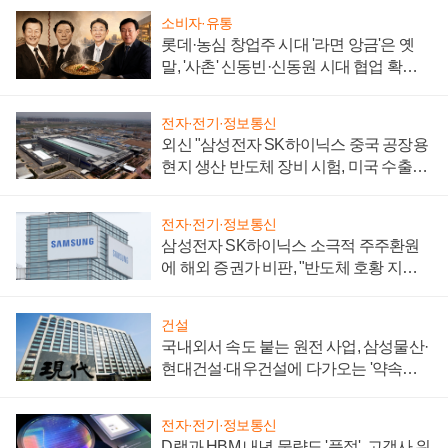
소비자·유통
롯데·농심 창업주 시대 '라면 앙금'은 옛
말, '사촌' 신동빈·신동원 시대 협업 확대
일로
전자·전기·정보통신
외신 "삼성전자 SK하이닉스 중국 공장용
현지 생산 반도체 장비 시험, 미국 수출통
제 대비"
전자·전기·정보통신
삼성전자 SK하이닉스 소극적 주주환원
에 해외 증권가 비판, "반도체 호황 지속
성 의문"
건설
국내외서 속도 붙는 원전 사업, 삼성물산·
현대건설·대우건설에 다가오는 '약속의
시간'
전자·전기·정보통신
D램과 HBM 내년 물량도 '품절', 고객사 위