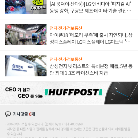
[AI 뭉쳐야 산다⑧] LG·엔비디아 '피지컬 AI'
동맹 강화, 구광모 제조·데이터·기술 결집
해 종합 로보틱스 기업으로
전자·전기·정보통신
아이폰18 '메모리 부족'에 출시 지연되나, 삼
성디스플레이 LG디스플레이 LG이노텍 '탈
애플' 수익 다각화 속도
전자·전기·정보통신
삼성전자 넷리스트와 특허분쟁 매듭, 5년 동
안 최대 1.3조 라이선스비 지급
기사댓글
0
개
200자까지 쓰실 수 있습니다. (현재 0 byte / 최대 400byte)
저작권 등 다른 사람의 권리를 침해하거나 명예를 훼손하는 댓글은 관련 법률에 의해 제재를 받을
수 있습니다.