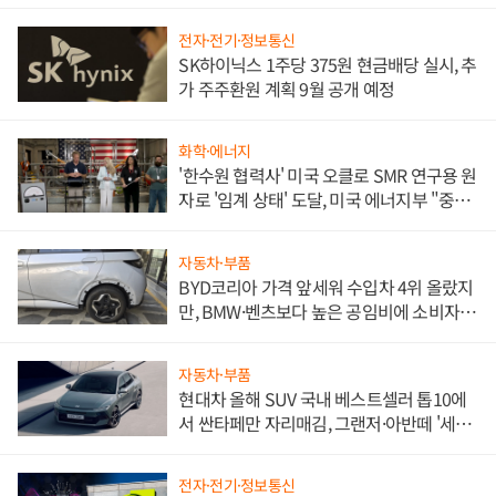
전자·전기·정보통신
SK하이닉스 1주당 375원 현금배당 실시, 추
가 주주환원 계획 9월 공개 예정
화학·에너지
'한수원 협력사' 미국 오클로 SMR 연구용 원
자로 '임계 상태' 도달, 미국 에너지부 "중요
한 이정표"
자동차·부품
BYD코리아 가격 앞세워 수입차 4위 올랐지
만, BMW·벤츠보다 높은 공임비에 소비자
불만 폭발
자동차·부품
현대차 올해 SUV 국내 베스트셀러 톱10에
서 싼타페만 자리매김, 그랜저·아반떼 '세단
쌍끌이'로 내수 방어
전자·전기·정보통신