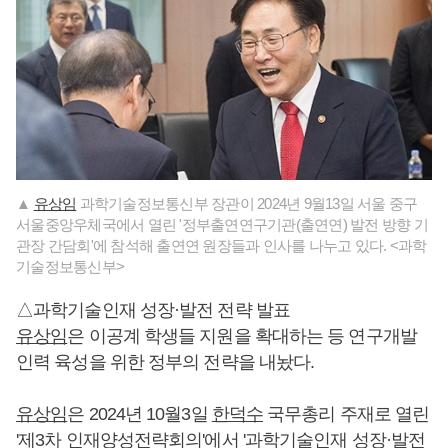
▲
유상임
과학기술정보통신부 장관이 2024년 9월13일 서울 중구
서울중앙우체국에서 열린 '정부출연연구기관(출연연) 발전 방향 기
관장 간담회'에 참석해 출연연 원장들과 인사를 나누고 있다. <과학
기술정보통신부>
△과학기술인재 성장·발전 전략 발표
유상임
은 이공계 학생들 지원을 확대하는 등 연구개발
인력 육성을 위한 정부의 전략을 내놨다.
유상임
은 2024년 10월3일
한덕수
국무총리 주재로 열린
'제3차 인재양성전략회의'에서 '과학기술인재 성장·발전