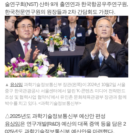
술연구회(NST) 산하 9개 출연연과 한국항공우주연구원,
한국천문연구원의 원장들과 2차 간담회도 가졌다.
▲
유상임
과학기술정보통신부 장관(왼쪽)이 2024년 10월2일 서울
중구 한국관광공사 서울센터에서 열린 'K-콘텐츠 미디어 전략펀드
조성 및 협력사업 협약식'에서 유인촌 문화체육관광부 장관과 함께
박수를 치고 있다. <과학기술정보통신부>
△2025년도 과학기술정보통신부 예산안 편성
유상임
은 연구개발(R&D) 예산의 대폭 증액 등을 담은 2
025년도 과학기술정보통신부 예산안을 마련했다.