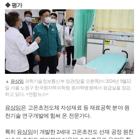
◆ 평가
▲
유상임
과학기술정보통신부 장관(앞줄 오른쪽)이 2024년 9월12
일 서울 노원구 한국원자력의학원 원자력병원에서 응급실을 점검
하고 있다. <연합뉴스>
유상임
은 고온초전도체 자성재료 등 재료공학 분야 원
천기술 연구개발에 힘써 온 전문가다.
특히
유상임
이 개발한 2세대 고온초전도 선재 공정 원천