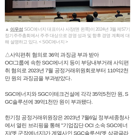
▲
이우성
SGC에너지 대표이사 사장(맨 왼쪽)이 2024년 3월 제57기
정기주주총회에서 주주 대상으로 경영 성과 및 향후 경영 계획에 대
해 설명하고 있다. < SGC에너지 >
△사익편취 혐의로 36억 과징금 부과 받아
OCI그룹에 속한 SGC에너지 등이 부당내부거래 사익편
취 혐의로 2023년 7월 공정거래위원회로부터 110억2천
만 원의 과징금을 부과받았다.
SGC에너지와 SGC이테크건설에 각각 35억5천만 원, S
GC솔루션에 39억1천만 원이 부과됐다.
한기정 공정거래위원장은 2023년 7월6일 정부세종청사
에서 열린 브리핑을 통해 "기업집단 OCI 소속 SGC에너
지(옛 군장에너지)가 계열사인 SGC솔루션(옛 삼광글라