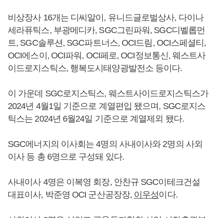
비상장사 16개는 디씨알이, 유니드글로벌상사, 다이나
세라퓨틱스, 부광메디카, SGC그린파워, SGC디벨롭먼
트, SGC솔루션, SGC파트너스, OCI드림, OCI스페셜티,
OCI에스이, OCI파워, OCI페로, OCI정보통신, 웨스트사
이드로지스틱스, 행복도시태양광발전소 등이다.
이 가운데 SGC로지스틱스, 웨스트사이드로지스틱스가
2024년 4월1일 기준으로 계열편입 됐으며, SGC로지스
틱스는 2024년 6월24일 기준으로 계열제외 됐다.
SGC에너지의 이사회는 4명의 사내이사와 2명의 사외
이사 등 총 6명으로 구성돼 있다.
사내이사 4명은 이복영 회장, 안찬규 SGC이테크건설
대표이사, 박준영 OCI 군산공장장,
이우성
이다.