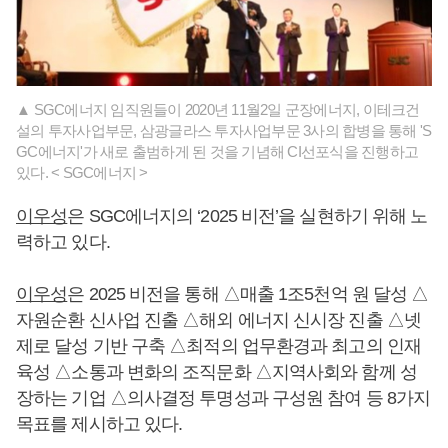
▲ SGC에너지 임직원들이 2020년 11월2일 군장에너지, 이테크건
설의 투자사업부문, 삼광글라스 투자사업부문 3사의 합병을 통해 'S
GC에너지'가 새로 출범하게 된 것을 기념해 CI선포식을 진행하고
있다. < SGC에너지 >
이우성
은 SGC에너지의 ‘2025 비전’을 실현하기 위해 노
력하고 있다.
이우성
은 2025 비전을 통해 △매출 1조5천억 원 달성 △
자원순환 신사업 진출 △해외 에너지 신시장 진출 △넷
제로 달성 기반 구축 △최적의 업무환경과 최고의 인재
육성 △소통과 변화의 조직문화 △지역사회와 함께 성
장하는 기업 △의사결정 투명성과 구성원 참여 등 8가지
목표를 제시하고 있다.