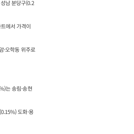
성남 분당구(0.2
아파트에서 가격이
 현암·오학동 위주로
3%)는 송림·송현
.15%) 도화·용