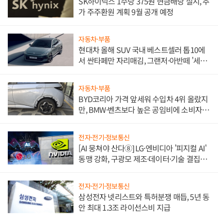
SK하이닉스 1주당 375원 현금배당 실시, 추
가 주주환원 계획 9월 공개 예정
자동차·부품
현대차 올해 SUV 국내 베스트셀러 톱10에
서 싼타페만 자리매김, 그랜저·아반떼 '세단
쌍끌이'로 내수 방어
자동차·부품
BYD코리아 가격 앞세워 수입차 4위 올랐지
만, BMW·벤츠보다 높은 공임비에 소비자
불만 폭발
전자·전기·정보통신
[AI 뭉쳐야 산다⑧] LG·엔비디아 '피지컬 AI'
동맹 강화, 구광모 제조·데이터·기술 결집
해 종합 로보틱스 기업으로
전자·전기·정보통신
삼성전자 넷리스트와 특허분쟁 매듭, 5년 동
안 최대 1.3조 라이선스비 지급