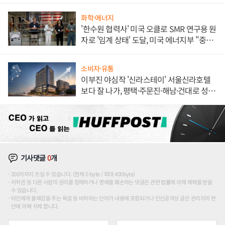
화학·에너지
'한수원 협력사' 미국 오클로 SMR 연구용 원
자로 '임계 상태' 도달, 미국 에너지부 "중요
한 이정표"
소비자·유통
이부진 야심작 '신라스테이' 서울신라호텔
보다 잘 나가, 평택·주문진·해남·건대로 성
장판 더 넓힌다
기사댓글
0
개
200자까지 쓰실 수 있습니다. (현재 0 byte / 최대 400byte)
저작권 등 다른 사람의 권리를 침해하거나 명예를 훼손하는 댓글은 관련 법률에 의해 제재를 받을
수 있습니다.
타인에게 불쾌감을 주는 욕설 등 비하하는 단어가 내용에 포함되거나 인신공격성 글은 관리자의 판
단에 의해 삭제 합니다.