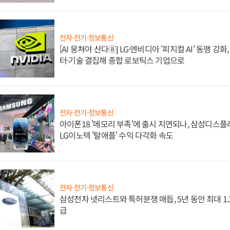
전자·전기·정보통신
[AI 뭉쳐야 산다⑧] LG·엔비디아 '피지컬 AI' 동맹 강
터·기술 결집해 종합 로보틱스 기업으로
전자·전기·정보통신
아이폰18 '메모리 부족'에 출시 지연되나, 삼성디스
LG이노텍 '탈애플' 수익 다각화 속도
전자·전기·정보통신
삼성전자 넷리스트와 특허분쟁 매듭, 5년 동안 최대 1
급