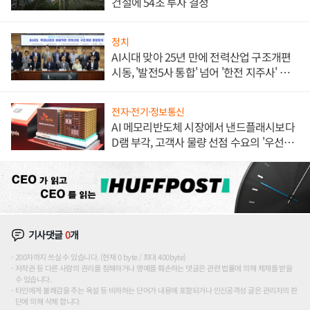
건설에 54조 투자 결정
정치
AI시대 맞아 25년 만에 전력산업 구조개편
시동, '발전5사 통합' 넘어 '한전 지주사' 재편
론도
전자·전기·정보통신
AI 메모리반도체 시장에서 낸드플래시보다
D램 부각, 고객사 물량 선점 수요의 '우선순
위'
기사댓글
0
개
200자까지 쓰실 수 있습니다. (현재 0 byte / 최대 400byte)
저작권 등 다른 사람의 권리를 침해하거나 명예를 훼손하는 댓글은 관련 법률에 의해 제재를 받을
수 있습니다.
타인에게 불쾌감을 주는 욕설 등 비하하는 단어가 내용에 포함되거나 인신공격성 글은 관리자의 판
단에 의해 삭제 합니다.