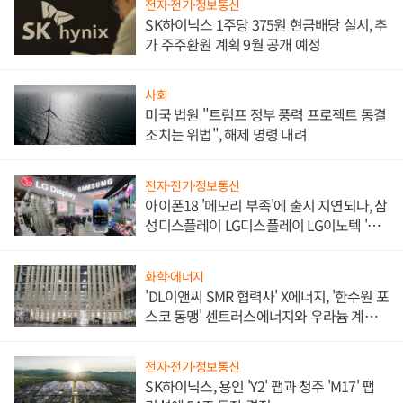
전자·전기·정보통신
SK하이닉스 1주당 375원 현금배당 실시, 추
가 주주환원 계획 9월 공개 예정
사회
미국 법원 "트럼프 정부 풍력 프로젝트 동결
조치는 위법", 해제 명령 내려
전자·전기·정보통신
아이폰18 '메모리 부족'에 출시 지연되나, 삼
성디스플레이 LG디스플레이 LG이노텍 '탈
애플' 수익 다각화 속도
화학·에너지
'DL이앤씨 SMR 협력사' X에너지, '한수원 포
스코 동맹' 센트러스에너지와 우라늄 계약
체결
전자·전기·정보통신
SK하이닉스, 용인 'Y2' 팹과 청주 'M17' 팹