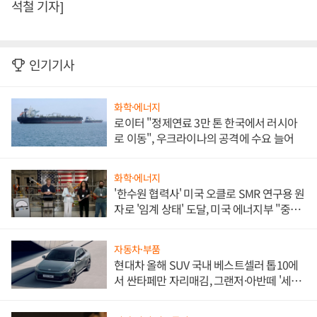
석철 기자]
인기기사
화학·에너지
로이터 "정제연료 3만 톤 한국에서 러시아
로 이동", 우크라이나의 공격에 수요 늘어
화학·에너지
'한수원 협력사' 미국 오클로 SMR 연구용 원
자로 '임계 상태' 도달, 미국 에너지부 "중요
한 이정표"
자동차·부품
현대차 올해 SUV 국내 베스트셀러 톱10에
서 싼타페만 자리매김, 그랜저·아반떼 '세단
쌍끌이'로 내수 방어