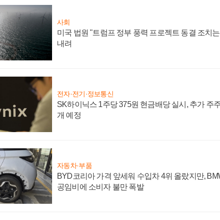
사회
미국 법원 "트럼프 정부 풍력 프로젝트 동결 조치는 
내려
전자·전기·정보통신
SK하이닉스 1주당 375원 현금배당 실시, 추가 주
개 예정
자동차·부품
BYD코리아 가격 앞세워 수입차 4위 올랐지만, B
공임비에 소비자 불만 폭발