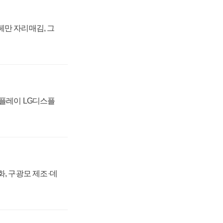
페만 자리매김, 그
스플레이 LG디스플
강화, 구광모 제조·데