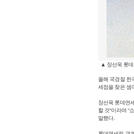
▲ 장선욱 롯데
올해 국경절 한
세점을 찾은 셈
장선욱 롯데면세
할 것”이라며 
말했다.
롯데면세점 관계