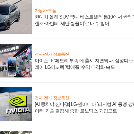
자동차·부품
현대차 올해 SUV 국내 베스트셀러 톱10에서 싼타
랜저·아반떼 '세단 쌍끌이'로 내수 방어
전자·전기·정보통신
아이폰18 '메모리 부족'에 출시 지연되나, 삼성디
레이 LG이노텍 '탈애플' 수익 다각화 속도
전자·전기·정보통신
[AI 뭉쳐야 산다⑧] LG·엔비디아 '피지컬 AI' 동맹 
이터·기술 결집해 종합 로보틱스 기업으로