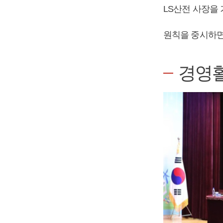
LS산전 사장을
원칙을 중시하면
경영