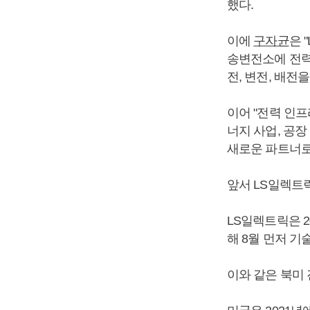
했다.
이에
구자균
은 
송변전소에 전력
전, 변전, 배전
이어 "전력 인
너지 사업, 공
새로운 파트너로
앞서 LS일렉트
LS일렉트릭은 
해 8월 먼저 기
이와 같은 북미