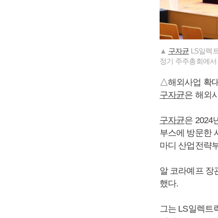
▲
구자균
LS일렉트
정기 주주총회에서 발
△해외사업 확대
구자균
은 해외
구자균
은 202
부스에 방문한 
마디 산업전략부
알 코라예프 장
했다.
그는 LS일렉트릭