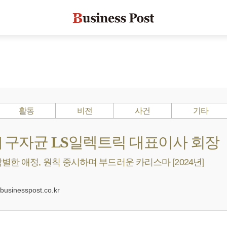
활동
비전
사건
기타
s ?] 구자균 LS일렉트릭 대표이사 회장
한 애정, 원칙 중시하며 부드러운 카리스마 [2024년]
0
sinesspost.co.kr