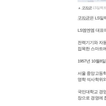
▲
구자균
LS일렉트
구자균
은 LS일
LS엠엔엠 대표
전력기기와 자동
접목한 스마트에
1957년 10월
서울 중앙고등학
영학 석사학위와
국민대학교 경영
장으로 경영에 