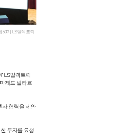
제50기 LS일렉트릭
4’ LS일렉트릭
 마제드 알라흐
투자 협력을 제안
대한 투자를 요청