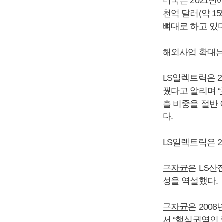
미국은 2021년에
천억 달러(약 
뼈대로 하고 있다
해외사업 확대
LS일렉트릭은 2
꿨다고 알리며 “
출 비중을 절반
다.
LS일렉트릭은 
구자균
은 LS산
성을 역설했다.
구자균
은 200
서 “핵심권역인 