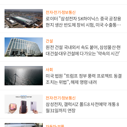
문"
전자·전기·정보통신
로이터 "삼성전자 SK하이닉스 중국 공장용
현지 생산 반도체 장비 시험, 미국 수출통제
대비"
건설
원전 건설 국내외서 속도 붙어, 삼성물산·현
대건설·대우건설에 다가오는 '약속의 시간'
사회
미국 법원 "트럼프 정부 풍력 프로젝트 동결
조치는 위법", 해제 명령 내려
전자·전기·정보통신
삼성전자, 갤럭시Z 폴드8 사전예약 개통 8
월31일까지 연장
자동차·부품