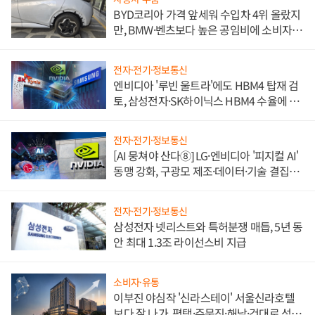
BYD코리아 가격 앞세워 수입차 4위 올랐지
만, BMW·벤츠보다 높은 공임비에 소비자
불만 폭발
전자·전기·정보통신
엔비디아 '루빈 울트라'에도 HBM4 탑재 검
토, 삼성전자·SK하이닉스 HBM4 수율에 주
도권 갈린다
전자·전기·정보통신
[AI 뭉쳐야 산다⑧] LG·엔비디아 '피지컬 AI'
동맹 강화, 구광모 제조·데이터·기술 결집
해 종합 로보틱스 기업으로
전자·전기·정보통신
삼성전자 넷리스트와 특허분쟁 매듭, 5년 동
안 최대 1.3조 라이선스비 지급
소비자·유통
이부진 야심작 '신라스테이' 서울신라호텔
보다 잘 나가, 평택·주문진·해남·건대로 성