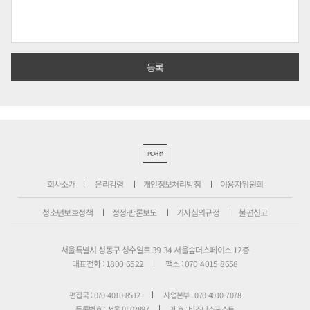
PC버전
회사소개
윤리강령
개인정보처리방침
이용자위원회
청소년보호정책
정정·반론보도
기사심의규정
불편신고
서울특별시 성동구 성수일로 39-34 서울숲더스페이스 12층
대표전화 : 1800-6522
팩스 : 070-4015-8658
편집국 : 070-4010-8512
사업본부 : 070-4010-7078
등록번호 : 서울 아 02897
제호 : 비즈니스포스트