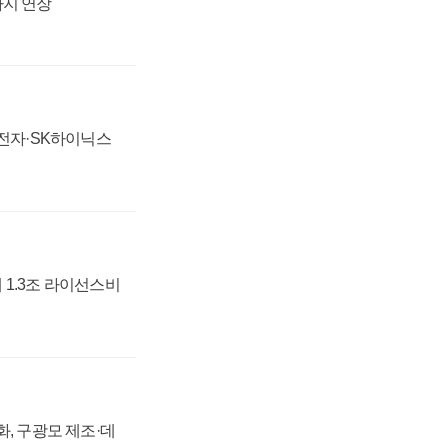
까지 연장
성전자·SK하이닉스
 1.3조 라이선스비
강화, 구광모 제조·데