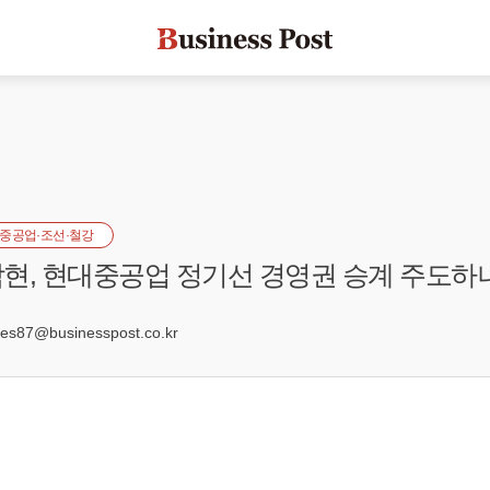
중공업·조선·철강
현, 현대중공업 정기선 경영권 승계 주도하
6
s87@businesspost.co.kr