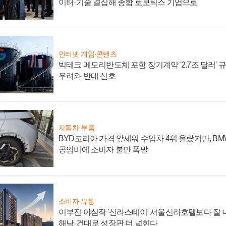
이터·기술 결집해 종합 로보틱스 기업으로
인터넷·게임·콘텐츠
빅테크 메모리반도체 포함 장기계약 '2.7조 달러' 규모
우려와 반대 신호
자동차·부품
BYD코리아 가격 앞세워 수입차 4위 올랐지만, B
공임비에 소비자 불만 폭발
소비자·유통
이부진 야심작 '신라스테이' 서울신라호텔보다 잘 나
해남·건대로 성장판 더 넓힌다