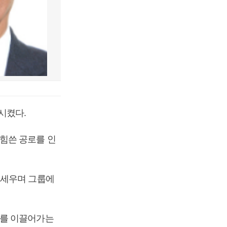
시켰다.
힘쓴 공로를 인
려세우며 그룹에
체를 이끌어가는