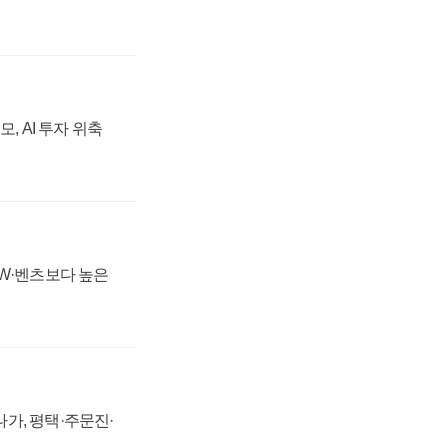
, AI 투자 위축
MW·벤츠보다 높은
가, 평택·주문진·