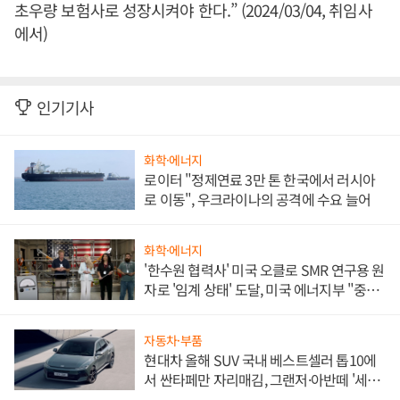
초우량 보험사로 성장시켜야 한다.” (2024/03/04, 취임사
에서)
인기기사
화학·에너지
로이터 "정제연료 3만 톤 한국에서 러시아
로 이동", 우크라이나의 공격에 수요 늘어
화학·에너지
'한수원 협력사' 미국 오클로 SMR 연구용 원
자로 '임계 상태' 도달, 미국 에너지부 "중요
한 이정표"
자동차·부품
현대차 올해 SUV 국내 베스트셀러 톱10에
서 싼타페만 자리매김, 그랜저·아반떼 '세단
쌍끌이'로 내수 방어