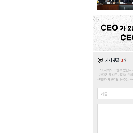
기사댓글
0
개
200자까지 쓰실 수 있습니다. (
저작권 등 다른 사람의 권리
타인에게 불쾌감을 주는 욕설