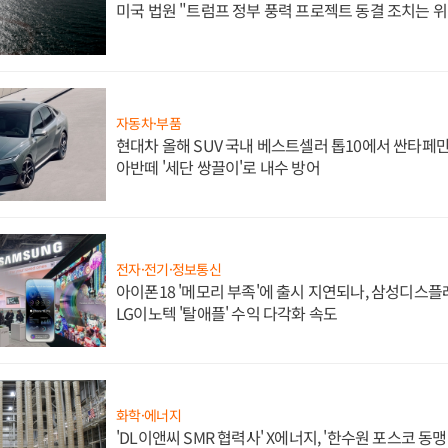
미국 법원 "트럼프 정부 풍력 프로젝트 동결 조치는 위
자동차·부품
현대차 올해 SUV 국내 베스트셀러 톱10에서 싼타페만
아반떼 '세단 쌍끌이'로 내수 방어
전자·전기·정보통신
아이폰18 '메모리 부족'에 출시 지연되나, 삼성디스
LG이노텍 '탈애플' 수익 다각화 속도
화학·에너지
'DL이앤씨 SMR 협력사' X에너지, '한수원 포스코 