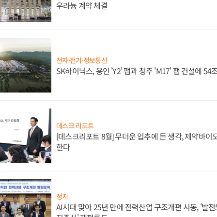
우라늄 계약 체결
전자·전기·정보통신
SK하이닉스, 용인 'Y2' 팹과 청주 'M17' 팹 건설에 5
데스크 리포트
[데스크리포트 8월] 무더운 입추에 든 생각, 제약바이
한다
정치
AI시대 맞아 25년 만에 전력산업 구조개편 시동, '발전5