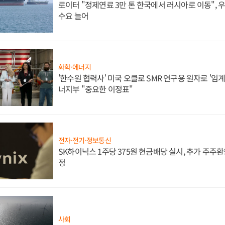
로이터 "정제연료 3만 톤 한국에서 러시아로 이동",
수요 늘어
화학·에너지
'한수원 협력사' 미국 오클로 SMR 연구용 원자로 '임계 
너지부 "중요한 이정표"
전자·전기·정보통신
SK하이닉스 1주당 375원 현금배당 실시, 추가 주주환
정
사회