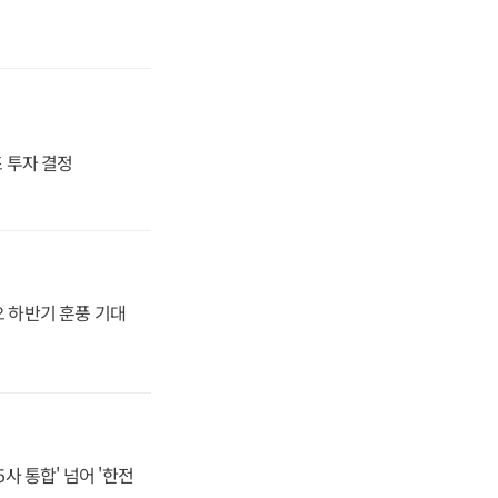
4조 투자 결정
오 하반기 훈풍 기대
사 통합' 넘어 '한전