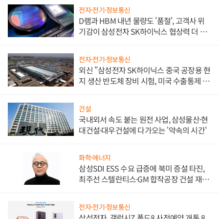
전자·전기·정보통신
D램과 HBM 내년 물량도 '품절', 고객사 위
기감이 삼성전자 SK하이닉스 협상력 더 키
워
전자·전기·정보통신
외신 "삼성전자 SK하이닉스 중국 공장용 현
지 생산 반도체 장비 시험, 미국 수출통제 대
비"
건설
국내외서 속도 붙는 원전 사업, 삼성물산·현
대건설·대우건설에 다가오는 '약속의 시간'
화학·에너지
삼성SDI ESS 수요 급증에 북미 증설 타진,
최주선 스텔란티스·GM 합작공장 건설 재추
진하나
전자·전기·정보통신
삼성전자, 갤럭시Z 폴드8 사전예약 개통 8