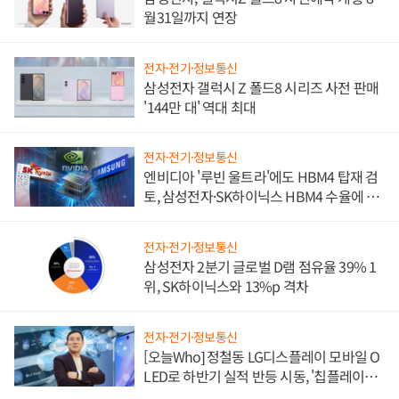
월31일까지 연장
전자·전기·정보통신
삼성전자 갤럭시 Z 폴드8 시리즈 사전 판매
'144만 대' 역대 최대
전자·전기·정보통신
엔비디아 '루빈 울트라'에도 HBM4 탑재 검
토, 삼성전자·SK하이닉스 HBM4 수율에 주
도권 갈린다
전자·전기·정보통신
삼성전자 2분기 글로벌 D램 점유율 39% 1
위, SK하이닉스와 13%p 격차
전자·전기·정보통신
[오늘Who] 정철동 LG디스플레이 모바일 O
LED로 하반기 실적 반등 시동, '칩플레이
션'에 가격 인하 압박은 부담