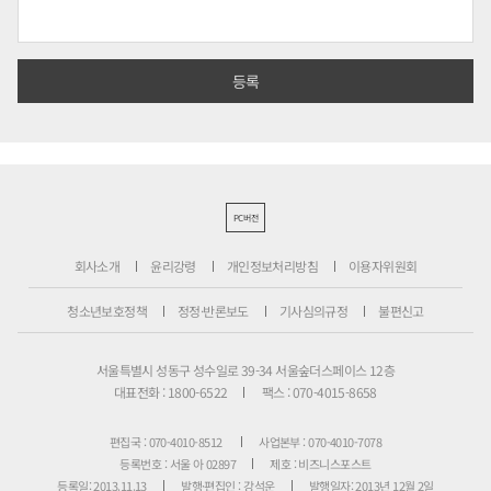
PC버전
회사소개
윤리강령
개인정보처리방침
이용자위원회
청소년보호정책
정정·반론보도
기사심의규정
불편신고
서울특별시 성동구 성수일로 39-34 서울숲더스페이스 12층
대표전화 : 1800-6522
팩스 : 070-4015-8658
편집국 : 070-4010-8512
사업본부 : 070-4010-7078
등록번호 : 서울 아 02897
제호 : 비즈니스포스트
등록일: 2013.11.13
발행·편집인 : 강석운
발행일자: 2013년 12월 2일