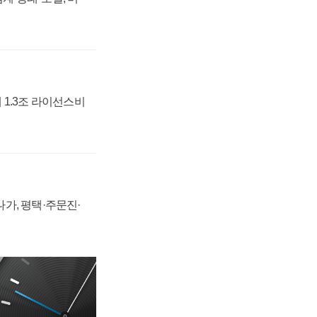
 1.3조 라이선스비
가, 평택·주문진·