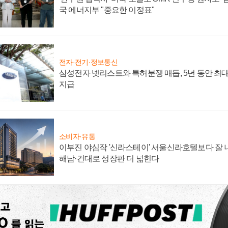
국 에너지부 "중요한 이정표"
전자·전기·정보통신
삼성전자 넷리스트와 특허분쟁 매듭, 5년 동안 최대
지급
소비자·유통
이부진 야심작 '신라스테이' 서울신라호텔보다 잘 나
해남·건대로 성장판 더 넓힌다