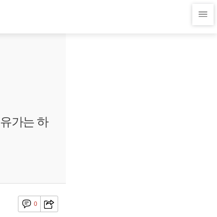
제유가는 하
0