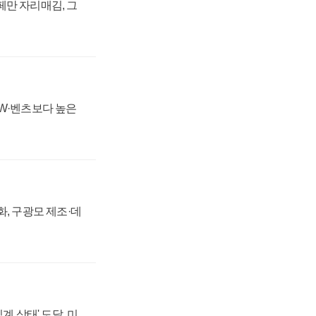
페만 자리매김, 그
MW·벤츠보다 높은
강화, 구광모 제조·데
계 상태' 도달, 미