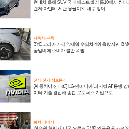
현대차 올해 SUV 국내 베스트셀러 톱10에서 싼타
랜저·아반떼 '세단 쌍끌이'로 내수 방어
자동차·부품
BYD코리아 가격 앞세워 수입차 4위 올랐지만, B
공임비에 소비자 불만 폭발
전자·전기·정보통신
[AI 뭉쳐야 산다⑧] LG·엔비디아 '피지컬 AI' 동맹 
이터·기술 결집해 종합 로보틱스 기업으로
화학·에너지
'한수원 협력사' 미국 오클로 SMR 연구용 원자로 '임