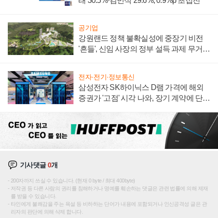
래 30.5%·김민석 29.6%, 0.9%p 초접전
공기업
강원랜드 정책 불확실성에 중장기 비전
'흔들', 신임 사장의 정부 설득 과제 무거워
져
전자·전기·정보통신
삼성전자 SK하이닉스 D램 가격에 해외
증권가 '고점' 시각 나와, 장기 계약에 단점
부각
기사댓글
0
개
200자까지 쓰실 수 있습니다. (현재 0 byte / 최대 400byte)
저작권 등 다른 사람의 권리를 침해하거나 명예를 훼손하는 댓글은 관련 법률에 의해 제재
를 받을 수 있습니다.
타인에게 불쾌감을 주는 욕설 등 비하하는 단어가 내용에 포함되거나 인신공격성 글은 관
리자의 판단에 의해 삭제 합니다.