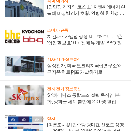
화학·에너지
[김민정 기자의 '코스뽀'] 지엔씨에너지 AI
붐에 비상발전기 호황, 안병철 친환경 에
너지 발전전문기업 향한다
소비자·유통
치킨3사 '가맹점 상생' 비교해보니, 교촌
'영업권 보호'·bhc '신메뉴 개발'·BBQ '원가
부담'
전자·전기·정보통신
삼성전자, 미국 오크리지국립연구소와
극저온 히트펌프 개발하기로
전자·전기·정보통신
SK하이닉스 통합노조 설립 움직임 본격
화, 성과급 체계 불만에 3500명 결집
정치
[여론조사꽃] 민주당 당대표 선호도 정청