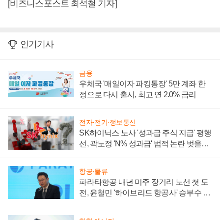
[비즈니스포스트 최석철 기자]
인기기사
금융
우체국 '매일이자 파킹통장' 5만 계좌 한
정으로 다시 출시, 최고 연 2.0% 금리
전자·전기·정보통신
SK하이닉스 노사 '성과급 주식 지급' 평행
선, 곽노정 'N% 성과급' 법적 논란 벗을지
주목
항공·물류
파라타항공 내년 미주 장거리 노선 첫 도
전, 윤철민 '하이브리드 항공사' 승부수 통
할까